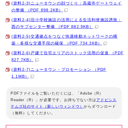
(資料2-3)ニュータウンの顔づくり：高蔵寺ゲートウェイ
の整備 （PDF 898.2KB）
(資料2-4)旧小学校施設の活用による生活利便施設誘致：
西のサブセンター整備 （PDF 882.9KB）
(資料2-5)交通拠点をつなぐ快適移動ネットワークの構
築・多様な交通手段の確保 （PDF 734.3KB）
(資料2-6)戸建て住宅エリアのストック活用の促進 （PDF
827.7KB）
(資料2-7)ニュータウン・プロモーション （PDF
1.1MB）
PDFファイルをご覧いただくには、「Adobe（R）
Reader（R）」が必要です。お持ちでない方は
アドビシス
テムズ社のサイト（新しいウィンドウ）
からダウンロード
（無料）してください。