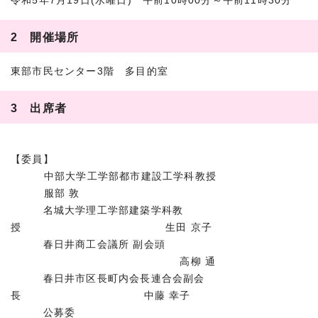
令和5年7月19日(水曜日) 午前10時00分～午前11時30分
2 開催場所
東部市民センター3階 多目的室
3 出席者
【委員】
中部大学工学部都市建設工学科教授
服部 敦
名城大学理工学部建築学科教
授 生田 京子
春日井商工会議所 副会頭
高柳 通
春日井市区長町内会長連合会副会
長 中藤 幸子
公募委