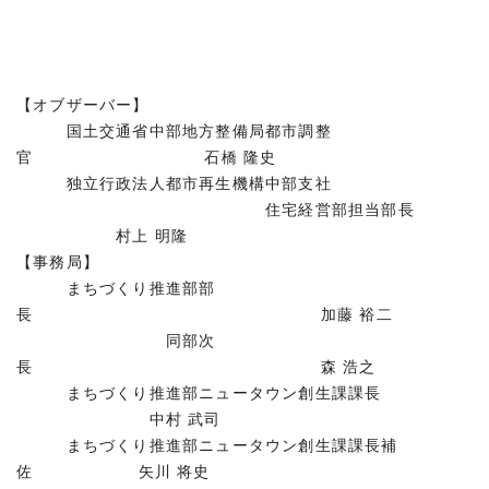
【オブザーバー】
国土交通省中部地方整備局都市調整
官 石橋 隆史
独立行政法人都市再生機構中部支社
住宅経営部担当部長
村上 明隆
【事務局】
まちづくり推進部部
長 加藤 裕二
同部次
長 森 浩之
まちづくり推進部ニュータウン創生課課長
中村 武司
まちづくり推進部ニュータウン創生課課長補
佐 矢川 将史