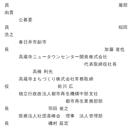
員 服部
由貴
公募委
員 稲田
浩之
春日井市副市
長 加藤 達也
高蔵寺ニュータウンセンター開発株式会社
代表取締役社長
高橋 利光
高蔵寺まちづくり株式会社常務取締
役 前川 広
独立行政政法人都市再生機構中部支社
都市再生業務部部
長 羽田 俊之
医療法人社団喜峰会 理事 法人管理部
長 磯村 延宏