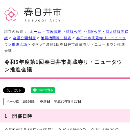
現在の位置：
ホーム
>
市政情報
>
情報公開
>
情報公開・個人情報等保
護
>
会議公開制度
>
附属機関等一覧表
>
春日井市高蔵寺リ・ニュータ
ウン推進会議
> 令和5年度第1回春日井市高蔵寺リ・ニュータウン推進
会議
令和5年度第1回春日井市高蔵寺リ・ニュータウ
ン推進会議
更新日 平成30年8月27日
ページID 1032686
1 開催日時