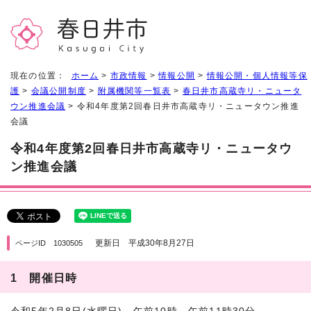
現在の位置：
ホーム
>
市政情報
>
情報公開
>
情報公開・個人情報等保
護
>
会議公開制度
>
附属機関等一覧表
>
春日井市高蔵寺リ・ニュータ
ウン推進会議
> 令和4年度第2回春日井市高蔵寺リ・ニュータウン推進
会議
令和4年度第2回春日井市高蔵寺リ・ニュータウ
ン推進会議
更新日 平成30年8月27日
ページID 1030505
1 開催日時