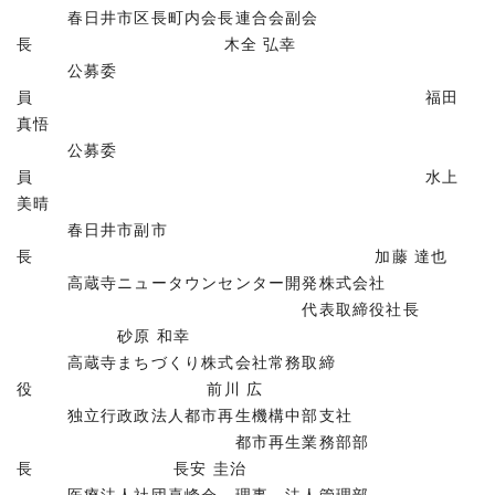
春日井市区長町内会長連合会副会
長 木全 弘幸
公募委
員 福田
真悟
公募委
員 水上
美晴
春日井市副市
長 加藤 達也
高蔵寺ニュータウンセンター開発株式会社
代表取締役社長
砂原 和幸
高蔵寺まちづくり株式会社常務取締
役 前川 広
独立行政政法人都市再生機構中部支社
都市再生業務部部
長 長安 圭治