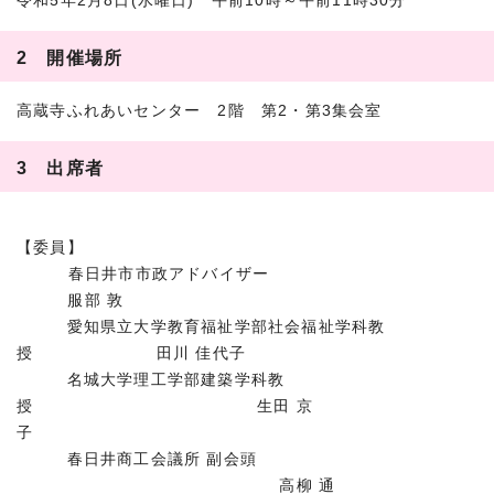
令和5年2月8日(水曜日) 午前10時～午前11時30分
2 開催場所
高蔵寺ふれあいセンター 2階 第2・第3集会室
3 出席者
【委員】
春日井市市政アドバイザー
服部 敦
愛知県立大学教育福祉学部社会福祉学科教
授 田川 佳代子
名城大学理工学部建築学科教
授 生田 京
子
春日井商工会議所 副会頭
高柳 通