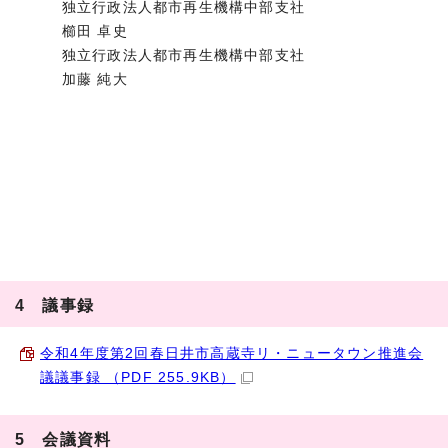
独立行政法人都市再生機構中部支社
櫛田 卓史
独立行政法人都市再生機構中部支社
加藤 純大
4 議事録
令和4年度第2回春日井市高蔵寺リ・ニュータウン推進会
議議事録 （PDF 255.9KB）
5 会議資料