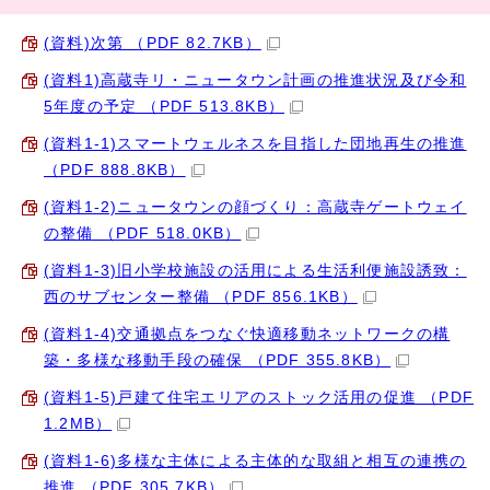
(資料)次第 （PDF 82.7KB）
(資料1)高蔵寺リ・ニュータウン計画の推進状況及び令和
5年度の予定 （PDF 513.8KB）
(資料1-1)スマートウェルネスを目指した団地再生の推進
（PDF 888.8KB）
(資料1-2)ニュータウンの顔づくり：高蔵寺ゲートウェイ
の整備 （PDF 518.0KB）
(資料1-3)旧小学校施設の活用による生活利便施設誘致：
西のサブセンター整備 （PDF 856.1KB）
(資料1-4)交通拠点をつなぐ快適移動ネットワークの構
築・多様な移動手段の確保 （PDF 355.8KB）
(資料1-5)戸建て住宅エリアのストック活用の促進 （PDF
1.2MB）
(資料1-6)多様な主体による主体的な取組と相互の連携の
推進 （PDF 305.7KB）