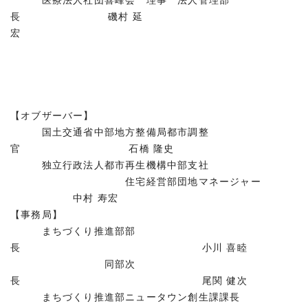
医療法人社団喜峰会 理事 法人管理部
長 磯村 延
宏
【オブザーバー】
国土交通省中部地方整備局都市調整
官 石橋 隆史
独立行政法人都市再生機構中部支社
住宅経営部団地マネージャー
中村 寿宏
【事務局】
まちづくり推進部部
長 小川 喜睦
同部次
長 尾関 健次
まちづくり推進部ニュータウン創生課課長