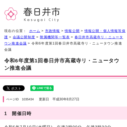
現在の位置：
ホーム
>
市政情報
>
情報公開
>
情報公開・個人情報等保
護
>
会議公開制度
>
附属機関等一覧表
>
春日井市高蔵寺リ・ニュータ
ウン推進会議
> 令和6年度第1回春日井市高蔵寺リ・ニュータウン推進
会議
令和6年度第1回春日井市高蔵寺リ・ニュータウ
ン推進会議
更新日 平成30年8月27日
ページID 1035434
1 開催日時