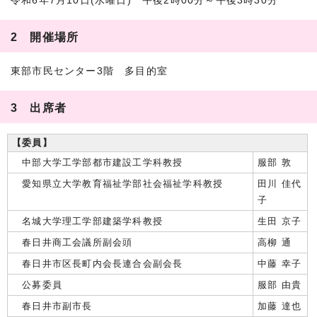
令和6年7月10日(水曜日) 午後2時00分～午後3時30分
2 開催場所
東部市民センター3階 多目的室
3 出席者
【委員】
中部大学工学部都市建設工学科教授
服部 敦
愛知県立大学教育福祉学部社会福祉学科教授
田川 佳代
子
名城大学理工学部建築学科教授
生田 京子
春日井商工会議所副会頭
高柳 通
春日井市区長町内会長連合会副会長
中藤 幸子
公募委員
服部 由貴
春日井市副市長
加藤 達也