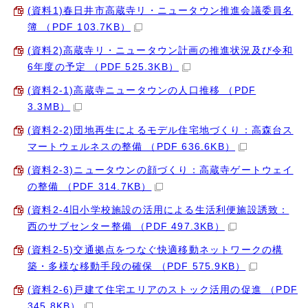
(資料1)春日井市高蔵寺リ・ニュータウン推進会議委員名
簿 （PDF 103.7KB）
(資料2)高蔵寺リ・ニュータウン計画の推進状況及び令和
6年度の予定 （PDF 525.3KB）
(資料2-1)高蔵寺ニュータウンの人口推移 （PDF
3.3MB）
(資料2-2)団地再生によるモデル住宅地づくり：高森台ス
マートウェルネスの整備 （PDF 636.6KB）
(資料2-3)ニュータウンの顔づくり：高蔵寺ゲートウェイ
の整備 （PDF 314.7KB）
(資料2-4旧小学校施設の活用による生活利便施設誘致：
西のサブセンター整備 （PDF 497.3KB）
(資料2-5)交通拠点をつなぐ快適移動ネットワークの構
築・多様な移動手段の確保 （PDF 575.9KB）
(資料2-6)戸建て住宅エリアのストック活用の促進 （PDF
345.8KB）