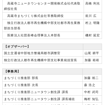
高蔵寺ニュータウンセンター開発株式会社代表取
高橋 利光
締役社長
高蔵寺まちづくり株式会社常務取締役
前川 広
独立行政法人都市再生機構中部支社都市再生業務
村上 明隆
部担当部長
医療法人社団喜峰会理事法人本部長
磯村 延宏
【オブザーバー】
国土交通省中部地方整備局都市調整官
山尾 耕平
独立行政法人都市再生機構中部支社事業統括室長
加藤 裕靖
【事務局】
まちづくり推進部 部長
加藤 裕二
まちづくり推進部 次長
森 浩之
まちづくり推進部ニュータウン創生課 課長
中村 武司
まちづくり推進部ニュータウン創生課 課長補佐
梅村 知弘