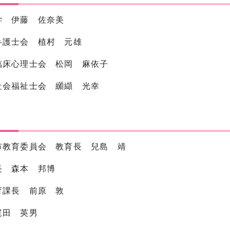
学 伊藤 佐奈美
弁護士会 植村 元雄
臨床心理士会 松岡 麻依子
社会福祉士会 纐纈 光幸
市教育委員会 教育長 兒島 靖
長 森本 邦博
育課長 前原 敦
梶田 英男