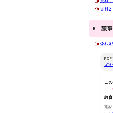
資料1
資料2
6 議
令和6
PD
ズ社
この
教育
電話