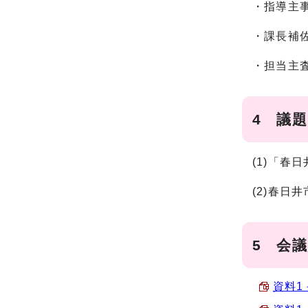
・指導主
・課長補
・担当主
4 議題
(1)「
(2)春日
5 会
資料1