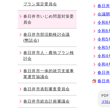
プラン策定委員会
春日
会議開
春日井市いじめ問題対策委
員会
令和6
令和6
春日井市部活動検討会議
令和5
(懇話会)
令和5
春日井市人・農地プラン検
令和4
討会
令和4
春日井市一体的就労支援事
春日
業運営協議会
春日井
春日井市表彰審査委員会
PD
春日井市総合計画審議会
ズ社