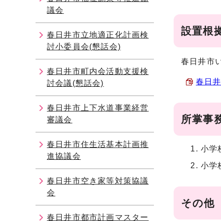
議会
設置根
春日井市立地適正化計画検
討小委員会(懇話会)
春日井市
春日井市町内会活動支援検
春日井
討会議(懇話会)
春日井市上下水道事業経営
所掌事
審議会
春日井市住生活基本計画推
小学
進協議会
小学
春日井市空き家等対策協議
会
その他
春日井市都市計画マスター