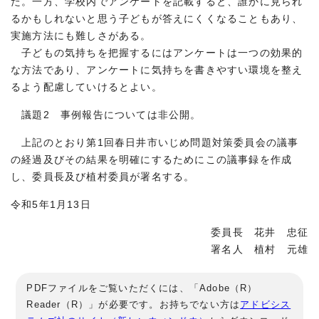
た。一方、学校内でアンケートを記載すると、誰かに見られ
るかもしれないと思う子どもが答えにくくなることもあり、
実施方法にも難しさがある。
子どもの気持ちを把握するにはアンケートは一つの効果的
な方法であり、アンケートに気持ちを書きやすい環境を整え
るよう配慮していけるとよい。
議題2 事例報告については非公開。
上記のとおり第1回春日井市いじめ問題対策委員会の議事
の経過及びその結果を明確にするためにこの議事録を作成
し、委員長及び植村委員が署名する。
令和5年1月13日
委員長 花井 忠征
署名人 植村 元雄
PDFファイルをご覧いただくには、「Adobe（R）
Reader（R）」が必要です。お持ちでない方は
アドビシス