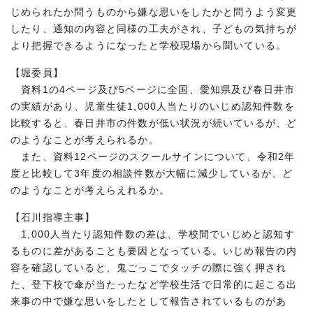
じめられたか問うものから嫌な思いをしたかと問うよう変更
したり、通知の内容と同様の工夫がされ、子どもの気持ちが
より把握できるようになったと学校現場から聞いている。
【堀委員】
資料1の4ページ及び5ページに全国、愛知県及び春日井市
の実績があり、児童生徒1,000人当たりのいじめ認知件数を
比較すると、春日井市の件数が低い状況が続いているが、ど
のようなことが考えられるか。
また、資料12ページのスクールサインについて、令和2年
度と比較して3年度の相談件数が大幅に減少しているが、ど
のようなことが考えらえれるか。
【石川指導主事】
1,000人当たり認知件数の差は、学校間でいじめと認知す
るものに差があることも要因となっている。いじめ報告の内
容を確認していると、鬼ごっこでタッチの際に強く押され
た、登下校で傘が当たったなど学校生活で日常的に起こる出
来事の中で嫌な思いをしたとして報告されているものがあ