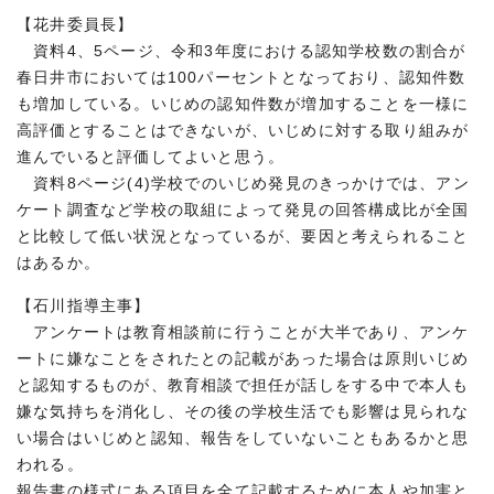
【花井委員長】
資料4、5ページ、令和3年度における認知学校数の割合が
春日井市においては100パーセントとなっており、認知件数
も増加している。いじめの認知件数が増加することを一様に
高評価とすることはできないが、いじめに対する取り組みが
進んでいると評価してよいと思う。
資料8ページ(4)学校でのいじめ発見のきっかけでは、アン
ケート調査など学校の取組によって発見の回答構成比が全国
と比較して低い状況となっているが、要因と考えられること
はあるか。
【石川指導主事】
アンケートは教育相談前に行うことが大半であり、アンケ
ートに嫌なことをされたとの記載があった場合は原則いじめ
と認知するものが、教育相談で担任が話しをする中で本人も
嫌な気持ちを消化し、その後の学校生活でも影響は見られな
い場合はいじめと認知、報告をしていないこともあるかと思
われる。
報告書の様式にある項目を全て記載するために本人や加害と