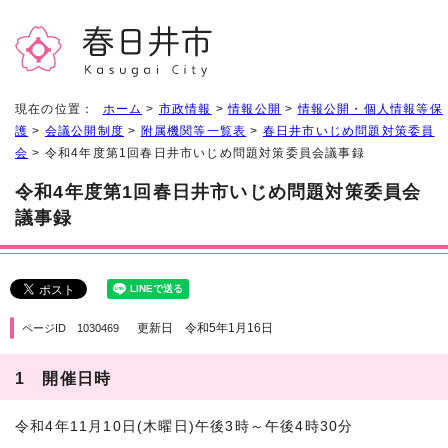
現在の位置：
ホーム
>
市政情報
>
情報公開
>
情報公開・個人情報等保
護
>
会議公開制度
>
附属機関等一覧表
>
春日井市いじめ問題対策委員
会
> 令和4年度第1回春日井市いじめ問題対策委員会議事録
令和4年度第1回春日井市いじめ問題対策委員会
議事録
更新日 令和5年1月16日
ページID 1030469
1 開催日時
令和4年11月10日(木曜日)午後3時～午後4時30分