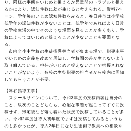
り、同様の事態をいじめと捉えるか児童間のトラブルと捉え
るかにより、認知件数に差が生じると考えられる。資料7ペ
ージ、学年毎のいじめ認知件数をみると、春日井市は小学校
低学年の認知件数が少ないことは、低学年であればより日常
の学校生活の中でそのような場面を見ることが多くあり、学
校によってはいじめと捉えることが少ないことも要因とな
る。
市内全小中学校の生徒指導担当者が集まる場で、指導主事
がいじめの定義を改めて周知し、学校間の差が生じないよう
取り組んでいる。担任がいじめと捉えないことで把握されな
いことがないよう、各校の生徒指導の担当者から校内に周知
してもらうことが必要。
【津谷指導主事】
スクールサインについて、令和3年度の投稿内容は自分の
こと、級友のことどちらも、心配な事態が起こってすぐに投
稿せず、帰宅後など落ち着いた状況で投稿していることが多
い。令和2年度は導入初年度でまずは投稿してみるというも
のも多かったが、導入2年目になり生徒側で教員への相談や