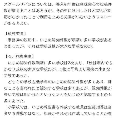
スクールサインについては、導入初年度は興味関心で投稿件
数が増えることはあろうが、その中に利用したけど望んだ対
応がなかったことで利用を止める児童がいないようフォロー
があるとよい。
【植村委員】
事務局の説明中、いじめ認知件数が顕著に多い学校がある
とあったが、それは学校規模が大きな学校なのか。
【石川指導主事】
いじめ認知件数顕著に多い学校は2校あり、1校は市内でも
かなり規模の大きな学校だが、1校は平均より規模の小さな
学校であった。
どちらの学校も低学年のいじめの認知件数が多くあり、嫌
なことを言われたと認知する学校は多くあるが、認知件数が
多い学校は叩かれたというケンカをいじめと認知するものも
多くあった。
小学校では、いじめ報告書を作成する教員は生徒指導担当
者や管理職ではなく、担任がそれぞれ作成していることが多