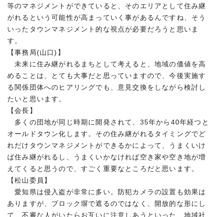
等のマネジメントができていると、そのエリアとして住み継
がれるという可能性が高まっていく事があるんですね、そう
いったタウンマネジメント的な視点が必要だろうと思いま
す。
【事務局(山口)】
未来に住み継がれるまちとして考えると、地域の価値を高
めることは、とても大事だと思っていますので、今後実施す
る関係団体へのヒアリングでも、意見交換をしながら検討し
たいと思います。
【会長】
多くの団地が同じ時期に開発されて、35年から40年経つと
オールドタウン化します。その住み継がれるタイミングでど
れだけタウンマネジメントができるかによって、うまくいけ
ば住み継がれるし、うまくいかなければ空き家や空き地が増
えてくると思うので、すごく重要なところだと思います。
【松山委員】
愛知県は侵入盗が非常に多い。防犯カメラの設置も効果は
ありますが、ブロック塀で遮るのではなく、開放的な形にし
て、不審な人がいたらお互いに注意しあうといった、地域社