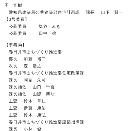
子 直樹
愛知県建築局公共建築部住宅計画課 課長 山下 賢一
【3号委員】
公募委員 塩谷 みき
公募委員 田中 穣
【事務局】
春日井市まちづくり推進部
部長 加藤 裕二
次長 森 浩之
春日井市まちづくり推進部住宅政策課
課長 岡副 栄司
課長補佐 山口 千夏
課長補佐 山際 博明
主査 鈴木 章仁
主査 伊藤 康佑
主査 鈴木 康弘
春日井市まちづくり推進部建築指導課
課長 小林 健