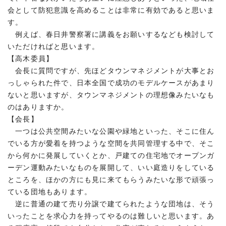
会として防犯意識を高めることは非常に有効であると思いま
す。
例えば、春日井警察署に講義をお願いするなども検討して
いただければと思います。
【高木委員】
会長に質問ですが、先ほどタウンマネジメントが大事とお
っしゃられた件で、日本全国で成功のモデルケースがあまり
ないと思いますが、タウンマネジメントの理想像みたいなも
のはありますか。
【会長】
一つは公共空間みたいな公園や緑地といった、そこに住ん
でいる方が愛着を持つような空間を共同管理する中で、そこ
から何かに発展していくとか、戸建ての住宅地でオープンガ
ーデン運動みたいなものを展開して、いい庭造りをしている
ところを、ほかの方にも見に来てもらうみたいな形で頑張っ
ている団地もあります。
逆に普通の建て売り分譲で建てられたような団地は、そう
いったことを求心力を持ってやるのは難しいと思います。あ