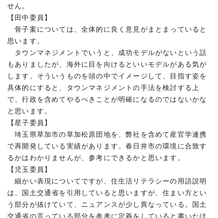
せん。
【田中委員】
骨子案については、全体的に良く意見がまとまっていると
思います。
タウンマネジメントでいうと、成功モデルがないという話
もありましたが、海外に目を向けるといいモデルがある気が
します。そういうものを頭の中でイメージして、目指す姿を
具体的にすると、タウンマネジメントの手法を検討する上
で、行政を含めてやるべきことが明確になるのではないかな
と思います。
【星子委員】
埼玉県草加市の草加松原団地を、弊社を含めて産官学連携
で再開発している実績があります。春日井市の環境に合致す
るかはわかりませんが、参考にできるかと思います。
【児玉委員】
細かい表現についてですが、住生活リテラシーの用語説明
は、国土交通省を引用していると思いますが、住まい方とい
う部分が抜けていて、ニュアンスが少し異なっている。国土
交通省の言っている部分を参考に定義をしていると書いたほ