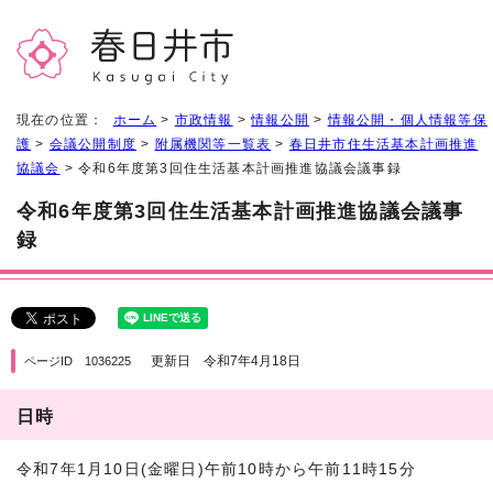
現在の位置：
ホーム
>
市政情報
>
情報公開
>
情報公開・個人情報等保
護
>
会議公開制度
>
附属機関等一覧表
>
春日井市住生活基本計画推進
協議会
> 令和6年度第3回住生活基本計画推進協議会議事録
令和6年度第3回住生活基本計画推進協議会議事
録
更新日 令和7年4月18日
ページID 1036225
日時
令和7年1月10日(金曜日)午前10時から午前11時15分