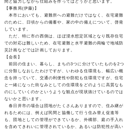
間と協力しながら仕組みを作ってはどうかと思います。
【事務局(伊藤)】
本市においても、避難所への避難だけではなく、在宅避難
のために、日頃からの備蓄や、家の中の備えについて、啓発
しています。
ただ、特に市の西側は、ほぼ浸水想定区域となり既存住宅
での対応は難しいため、在宅避難と水平避難の両輪で地域防
災計画などでは計画しております。
【会長】
前回の住まい、暮らし、まちの3つに分けていたものを2つ
に分類しなおしたわけですが、いわゆる住環境も、幅広い概
念を持っていて、交通の利便性や防犯も住環境ですが、住宅
と一緒になった街なみとしての住環境をどのように高質なも
のにしていくのかというような観点が現状抜けているのでは
ないかと思います。
春日井市の場合は団地がたくさんありますので、住み継が
れるためには、例えば民間と協働して行う住み替え促進等
も、団地としての管理ができているか、外構部、庭の手入れ
を含めてきれいに管理されているか、あるいは防犯性が高い