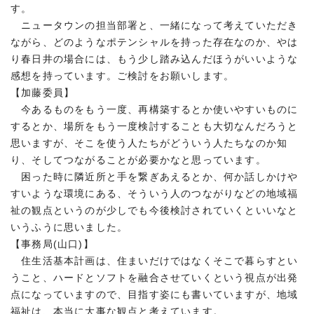
す。
ニュータウンの担当部署と、一緒になって考えていただき
ながら、どのようなポテンシャルを持った存在なのか、やは
り春日井の場合には、もう少し踏み込んだほうがいいような
感想を持っています。ご検討をお願いします。
【加藤委員】
今あるものをもう一度、再構築するとか使いやすいものに
するとか、場所をもう一度検討することも大切なんだろうと
思いますが、そこを使う人たちがどういう人たちなのか知
り、そしてつながることが必要かなと思っています。
困った時に隣近所と手を繋ぎあえるとか、何か話しかけや
すいような環境にある、そういう人のつながりなどの地域福
祉の観点というのが少しでも今後検討されていくといいなと
いうふうに思いました。
【事務局(山口)】
住生活基本計画は、住まいだけではなくそこで暮らすとい
うこと、ハードとソフトを融合させていくという視点が出発
点になっていますので、目指す姿にも書いていますが、地域
福祉は、本当に大事な観点と考えています。