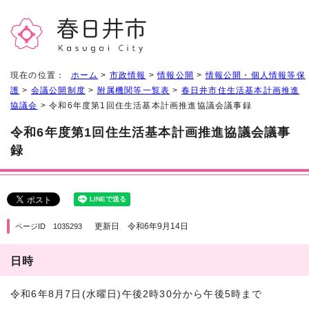
現在の位置：
ホーム
>
市政情報
>
情報公開
>
情報公開・個人情報等保
護
>
会議公開制度
>
附属機関等一覧表
>
春日井市住生活基本計画推進
協議会
> 令和6年度第1回住生活基本計画推進協議会議事録
令和6年度第1回住生活基本計画推進協議会議事
録
更新日 令和6年9月14日
ページID 1035293
日時
令和6年8月7日(水曜日)午後2時30分から午後5時まで