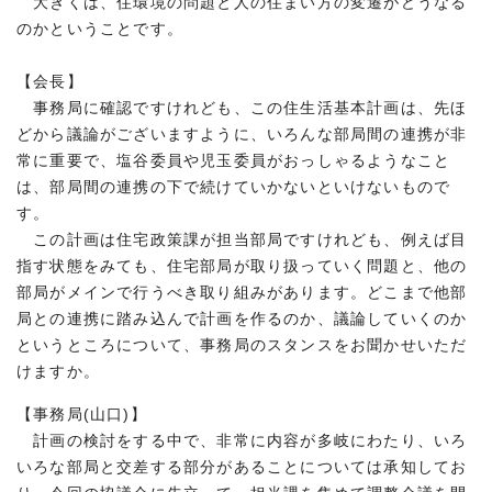
大きくは、住環境の問題と人の住まい方の変遷がどうなる
のかということです。
【会長】
事務局に確認ですけれども、この住生活基本計画は、先ほ
どから議論がございますように、いろんな部局間の連携が非
常に重要で、塩谷委員や児玉委員がおっしゃるようなこと
は、部局間の連携の下で続けていかないといけないもので
す。
この計画は住宅政策課が担当部局ですけれども、例えば目
指す状態をみても、住宅部局が取り扱っていく問題と、他の
部局がメインで行うべき取り組みがあります。どこまで他部
局との連携に踏み込んで計画を作るのか、議論していくのか
というところについて、事務局のスタンスをお聞かせいただ
けますか。
【事務局(山口)】
計画の検討をする中で、非常に内容が多岐にわたり、いろ
いろな部局と交差する部分があることについては承知してお