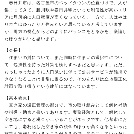
春日井市は、名古屋市のベッドタウンの位置づけで、人が
集まってきて、勝川駅や春日井駅といった利便性が高いエリ
アに局所的に人口密度が高くなっている。一方で、人はやは
り本当はゆったりと住みたいと思っていると考えています
が、両方の視点からどのようにバランスをとるかを、議論し
たほうがいいと思います。
【会長】
住まいの質について、また同時に住まいの選択性につい
て、包摂性を持った対策を検討すべきだと思います。ただ、
おっしゃったように人口減少に伴って公共サービスが維持で
きなくなることは非常に困るので、そのあたりは立地適正化
計画で取り扱うという建前にはなっています。
【高木委員】
空き家の適正管理の部分で、市の取り組みとして解体補助
や指導・助言と書いてあります。実務経験として、解体して
空き地にすると税金が上がることがネックです。他都市にお
いても、老朽化した空き家の税金のほうが高くなるといった
施策を実施しているところがあるので、参考にしていただい