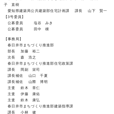
子 直樹
愛知県建築局公共建築部住宅計画課 課長 山下 賢一
【3号委員】
公募委員 塩谷 みき
公募委員 田中 穣
【事務局】
春日井市まちづくり推進部
部長 加藤 裕二
次長 森 浩之
春日井市まちづくり推進部住宅政策課
課長 岡副 栄司
課長補佐 山口 千夏
課長補佐 山際 博明
主査 鈴木 章仁
主査 伊藤 康佑
主査 鈴木 康弘
春日井市まちづくり推進部建築指導課
課長 小林 健