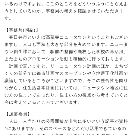
いるわけですよね。ここのところをどういうふうにとらえよ
うとしているのか、事務局の考えを確認させていただきま
す。
【事務局(岡副)】
春日井市といえば高蔵寺ニュータウンということもござい
ますし、人口も面積も大きな部分を占めています。ニュータ
ウン創生課において、駅前の整備や廃校した学校の再活用、
またまちのプロモーション活動も積極的に行っております。
計画で言いますと、リ・ニュータウン計画のほか、まちづ
くりの部分では都市計画マスタープランや立地適正化計画で
議論しているところがございますので、そこの整合性を図り
ながら、住生活基本計画においては、ニュータウン地区に住
む方の住まいであったり、住まい方の視点から考えていくと
今は考えているところでございます。
【加藤委員】
人口一人当たりの公園面積が非常に多いという記事が資料
4にありますが、そのスペースをどれだけ活用できているの