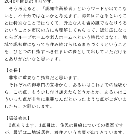
2040年問題の直前です。
そう考えると、「認知症高齢者」というワードが出てこな
いと、不十分ではないかと考えます。認知症になるというこ
とは特別なことではなくて、身近な人を含め誰でもなりうる
ということを市民の方にも理解してもらって、認知症になっ
たらグループホームや老人ホームへという時代ではなく、地
域で認知症になっても住み続けられるまちづくりということ
を、ひとつの目指すべき住まいの像として出していただける
とありがたいなと思います。
【会長】
非常に重要なご指摘だと思います。
それぞれの御専門の立場から、あるいはこれまでの経験か
ら、この点、もう少し付け加えたらどうかとか、あるいはこ
ういった点が非常に重要なんだといったような点がございま
したら、お願いします。
【塩谷委員】
2点あります。1点目は、住民の目線についての提案です
が、最近は二地域居住、移住という言葉が出てきています。