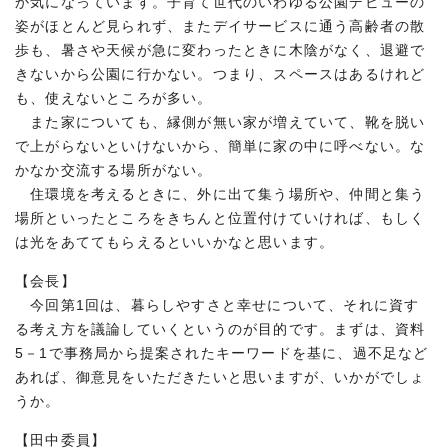
か気になっています。子育て世代のいわゆる公園デビューの
姿がほとんど見られず、またデイサービスに通う高齢者の散
歩も、暑さや天候が急に変わったときに木陰がなく、退避で
きないから公園に行かない。つまり、スペースはあるけれど
も、使えないところが多い。
また家についても、縁側が無い家が増えていて、靴を脱い
で上がらないといけないから、簡単に家の中に呼べない。な
かなか交流する場所がない。
住環境を考えるときに、外に出て集う場所や、仲間と集う
場所といったところをきちんと位置付けていければ、もしく
は光をあててもらえるといいかなと思います。
【会長】
今回第1回は、暮らしやすさと幸せについて、それに資す
る考え方を議論していくというのが目的です。まずは、資料
5－1で事務局から提案されたキーワードを基に、過不足など
あれば、御意見をいただきたいと思いますが、いかがでしょ
うか。
【田中委員】