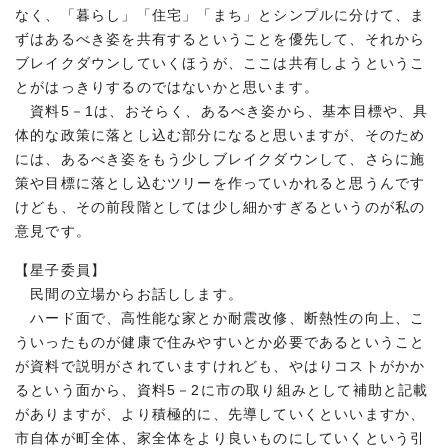
なく、「暮らし」「住宅」「まち」とシンプルに分けて、ま
ずはあるべき姿を共有するということを優先して、それから
ブレイクダウンしていくほうが、ここは共有しようというこ
とがはっきりするのではないかと思います。
資料5－1は、おそらく、あるべき姿から、基本目標や、具
体的な政策に落とし込む部分になると思いますが、そのため
には、あるべき姿をもう少しブレイクダウンして、さらに施
策や目標に落とし込むツリーを作っていかれると思うんです
けども、その前段階としては少し細かすぎるというのが私の
意見です。
【星子委員】
民間の立場からお話しします。
ハード面で、高性能な家とか耐震改修、断熱性の向上、こ
ういったものが健康で住みやすいとか必要であるということ
が資料で説明がされていますけれども、やはりコストがかか
るという面から、資料5－2に市の取り組みとして補助と記載
がありますが、より積極的に、先導していくといいますか、
市自体が町全体、家全体をより良いものにしていくという引