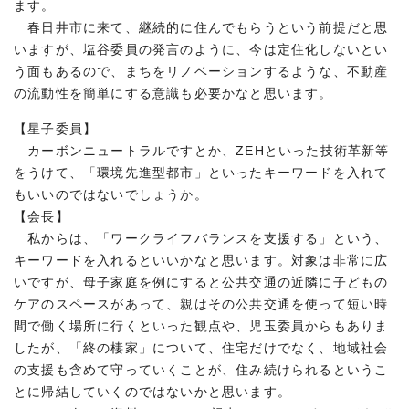
ます。
春日井市に来て、継続的に住んでもらうという前提だと思
いますが、塩谷委員の発言のように、今は定住化しないとい
う面もあるので、まちをリノベーションするような、不動産
の流動性を簡単にする意識も必要かなと思います。
【星子委員】
カーボンニュートラルですとか、ZEHといった技術革新等
をうけて、「環境先進型都市」といったキーワードを入れて
もいいのではないでしょうか。
【会長】
私からは、「ワークライフバランスを支援する」という、
キーワードを入れるといいかなと思います。対象は非常に広
いですが、母子家庭を例にすると公共交通の近隣に子どもの
ケアのスペースがあって、親はその公共交通を使って短い時
間で働く場所に行くといった観点や、児玉委員からもありま
したが、「終の棲家」について、住宅だけでなく、地域社会
の支援も含めて守っていくことが、住み続けられるというこ
とに帰結していくのではないかと思います。