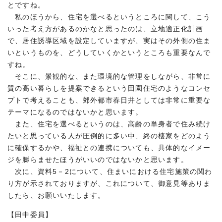
とですね。
私のほうから、住宅を選べるというところに関して、こう
いった考え方があるのかなと思ったのは、立地適正化計画
で、居住誘導区域を設定していますが、実はその外側の住ま
いというものを、どうしていくかというところも重要なんで
すね。
そこに、景観的な、また環境的な管理をしながら、非常に
質の高い暮らしを提案できるという田園住宅のようなコンセ
プトで考えることも、郊外都市春日井としては非常に重要な
テーマになるのではないかと思います。
また、住宅を選べるというのは、高齢の単身者で住み続け
たいと思っている人が圧倒的に多い中、終の棲家をどのよう
に確保するかや、福祉との連携についても、具体的なイメー
ジを膨らませたほうがいいのではないかと思います。
次に、資料5－2について、住まいにおける住宅施策の関わ
り方が示されておりますが、これについて、御意見等ありま
したら、お願いいたします。
【田中委員】