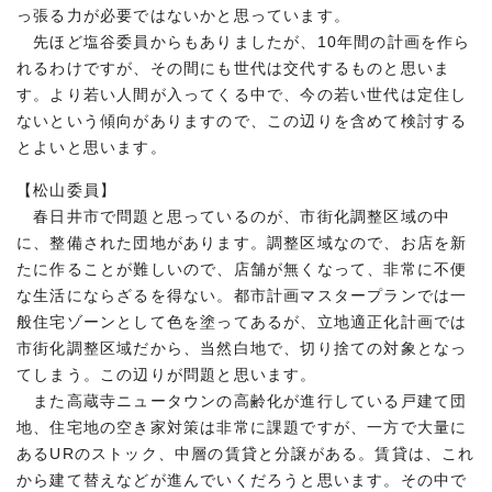
っ張る力が必要ではないかと思っています。
先ほど塩谷委員からもありましたが、10年間の計画を作ら
れるわけですが、その間にも世代は交代するものと思いま
す。より若い人間が入ってくる中で、今の若い世代は定住し
ないという傾向がありますので、この辺りを含めて検討する
とよいと思います。
【松山委員】
春日井市で問題と思っているのが、市街化調整区域の中
に、整備された団地があります。調整区域なので、お店を新
たに作ることが難しいので、店舗が無くなって、非常に不便
な生活にならざるを得ない。都市計画マスタープランでは一
般住宅ゾーンとして色を塗ってあるが、立地適正化計画では
市街化調整区域だから、当然白地で、切り捨ての対象となっ
てしまう。この辺りが問題と思います。
また高蔵寺ニュータウンの高齢化が進行している戸建て団
地、住宅地の空き家対策は非常に課題ですが、一方で大量に
あるURのストック、中層の賃貸と分譲がある。賃貸は、これ
から建て替えなどが進んでいくだろうと思います。その中で