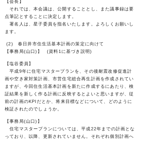
【会長】
それでは、本会議は、公開することとし、また議事録は要
点筆記とすることに決定します。
署名人は、星子委員を指名いたします。よろしくお願いし
ます。
(2) 春日井市住生活基本計画の策定に向けて
【事務局(山口)】 (資料1に基づき説明)
【塩谷委員】
平成9年に住宅マスタープランを、その後耐震改修促進計
画や空き家対策計画、市営住宅総合再生計画を作成されてい
ますが、今回住生活基本計画を新たに作成するにあたり、検
証結果を新しく作る計画に反映するとよいと思いますが、従
前の計画のKPIだとか、将来目標などについて、どのように
検証されたのでしょうか。
【事務局(山口)】
住宅マスタープランについては、平成22年までの計画とな
っており、以降、更新されていません。それぞれ個別計画へ