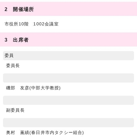
2 開催場所
市役所10階 1002会議室
3 出席者
委員
委員長
磯部 友彦(中部大学教授)
副委員長
奥村 薫績(春日井市内タクシー組合)