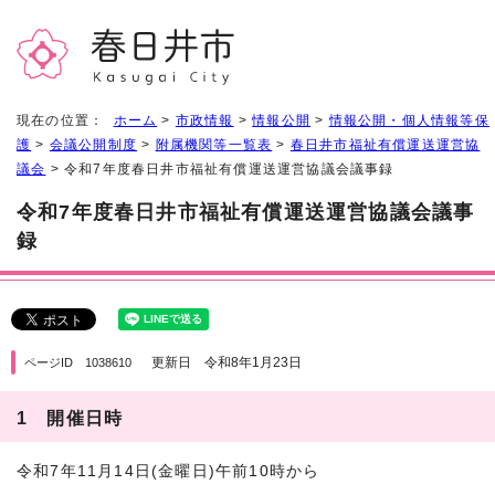
現在の位置：
ホーム
>
市政情報
>
情報公開
>
情報公開・個人情報等保
護
>
会議公開制度
>
附属機関等一覧表
>
春日井市福祉有償運送運営協
議会
> 令和7年度春日井市福祉有償運送運営協議会議事録
令和7年度春日井市福祉有償運送運営協議会議事
録
更新日 令和8年1月23日
ページID 1038610
1 開催日時
令和7年11月14日(金曜日)午前10時から