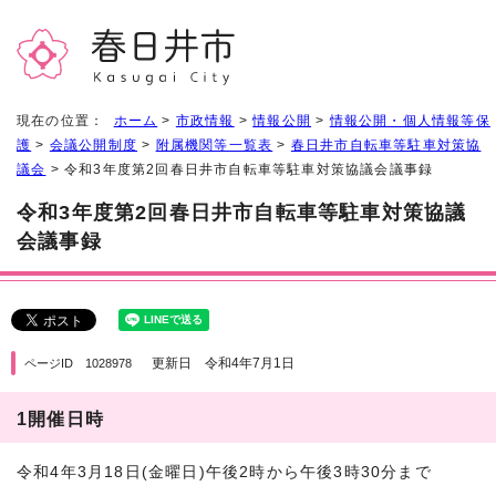
現在の位置：
ホーム
>
市政情報
>
情報公開
>
情報公開・個人情報等保
護
>
会議公開制度
>
附属機関等一覧表
>
春日井市自転車等駐車対策協
議会
> 令和3年度第2回春日井市自転車等駐車対策協議会議事録
令和3年度第2回春日井市自転車等駐車対策協議
会議事録
更新日 令和4年7月1日
ページID 1028978
1開催日時
令和4年3月18日(金曜日)午後2時から午後3時30分まで