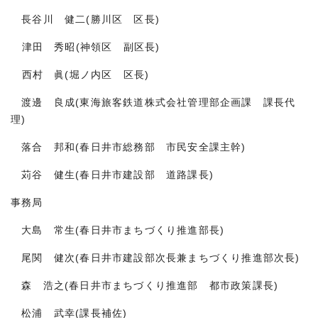
長谷川 健二(勝川区 区長)
津田 秀昭(神領区 副区長)
西村 眞(堀ノ内区 区長)
渡邊 良成(東海旅客鉄道株式会社管理部企画課 課長代
理)
落合 邦和(春日井市総務部 市民安全課主幹)
苅谷 健生(春日井市建設部 道路課長)
事務局
大島 常生(春日井市まちづくり推進部長)
尾関 健次(春日井市建設部次長兼まちづくり推進部次長)
森 浩之(春日井市まちづくり推進部 都市政策課長)
松浦 武幸(課長補佐)