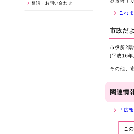
放送終了
相談・お問い合わせ
これ
市政だ
市役所2階
(平成16
その他、
関連情
「広
この