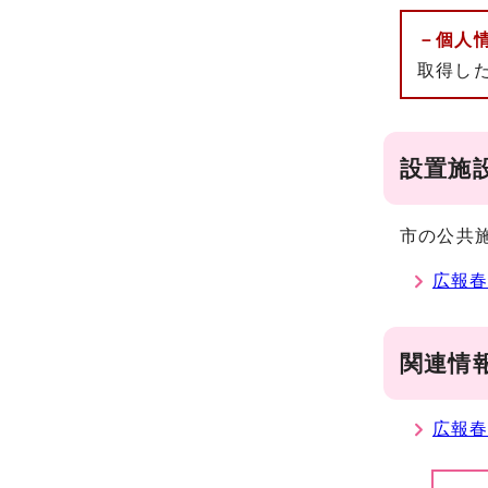
－個人
取得し
設置施
市の公共
広報
関連情
広報