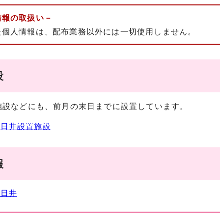
情報の取扱い－
た個人情報は、配布業務以外には一切使用しません。
設
施設などにも、前月の末日までに設置しています。
春日井設置施設
報
春日井