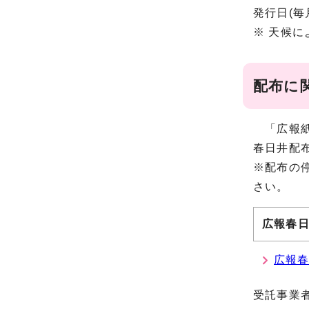
発行日(毎
※ 天候
配布に
「広報紙
春日井配
※配布の
さい。
広報春日
広報
受託事業