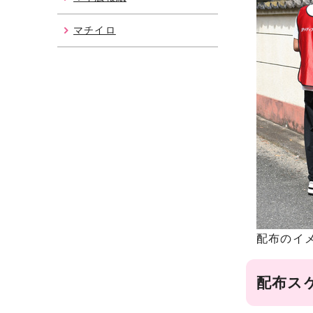
マチイロ
配布のイ
配布ス