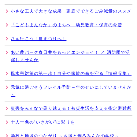
小さな工夫で大きな成果 家庭でできるごみ減量のススメ
「こどもまんなか」のまちへ 幼児教育・保育の今昔
さぁ行こう！夏まつりへ！
あい農パーク春日井をもっとエンジョイ！ ／ 消防団で活
躍しませんか
風水害対策の第一歩！自分や家族の命を守る「情報収集」
元気に過ごそうフレイル予防～年のせいにしていませんか
～
災害をみんなで乗り越える！被災生活を支える指定避難所
十人十色の“いきがい”に彩りを
学校と地域のつながり ～地域と創るみんなの学校～