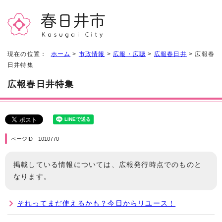
現在の位置：
ホーム
>
市政情報
>
広報・広聴
>
広報春日井
> 広報春
日井特集
広報春日井特集
ページID 1010770
掲載している情報については、広報発行時点でのものと
なります。
それってまだ使えるかも？今日からリユース！