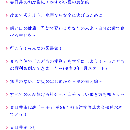
春日井の旬が集結！かすがい夏の農業祭
改めて考えよう。水害から安全に逃げるために
歯と口の健康 予防で変わるあなたの未来～自分の歯で食
べる幸せを～
行こう！みんなの図書館！
まち全体で「こどもの権利」を大切にしよう！～市こども
の権利条例ができました～(令和8年4月スタート)
無理のない、防災のはじめかた－食の備え編－
すべての人が輝ける社会へ～自分らしい働き方を知ろう～
春日井市代表「王子」 第96回都市対抗野球大会優勝おめ
でとう！！
春日井まつり