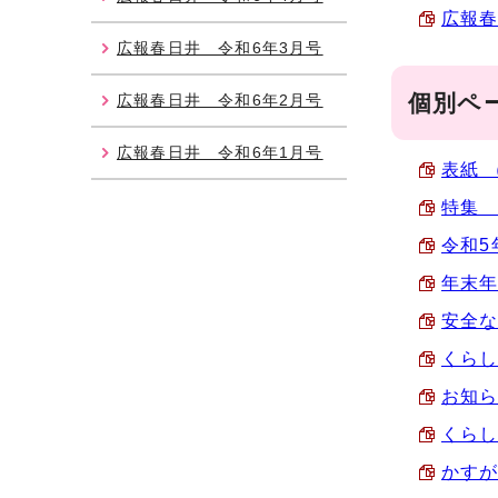
広報春
広報春日井 令和6年3月号
個別ペ
広報春日井 令和6年2月号
広報春日井 令和6年1月号
表紙 （
特集 
令和5
年末年
安全な
くらし
お知ら
くらし
かすが