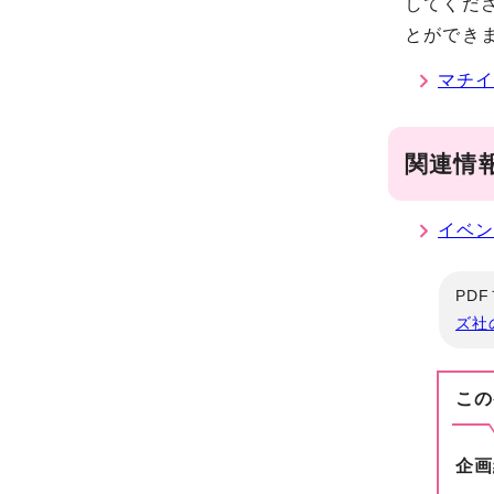
してくだ
とができ
マチイ
関連情
イベ
PD
ズ社
この
企画