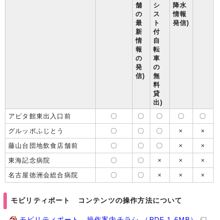
舗
シ
降水
の
ス
情報
最
ト
発信)
新
付
情
自
報
転
の
車
発
の
信)
無
料
貸
出)
アピタ館東出入口前
〇
〇
〇
〇
〇
グルッポふじとう
〇
〇
〇
×
×
藤山台団地飲食店舗前
〇
〇
〇
×
×
東海記念病院
〇
〇
×
×
×
名古屋徳洲会総合病院
〇
〇
×
×
×
モビリティポート コンテンツの操作方法について
モビリティポート 操作案内チラシ （PDF 1.6MB）