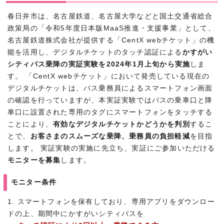
春日井市は、名古屋鉄道、名古屋大学などと国土交通省総合
政策局の「令和5年度日本版MaaS推進・支援事業」として、
名古屋鉄道株式会社が提供する「CentX webチケット」の機
能を活用し、デジタルチケットのタッチ認証による
かすがい
シティバス乗降の実証実験を2024年1月上旬から実施
しま
す。 「CentX webチケット」において発売している現在の
デジタルチケットは、バス乗務員によるスマートフォン画面
の確認を行っていますが、本実証実験ではバスの乗車口と降
車口に設置された専用のタグにスマートフォンをタッチする
ことにより、
有効なデジタルチケットかどうかを判別
するこ
とで、
お客さまのスムーズな乗降、乗務員の負担軽減
を目指
します。 実証実験の実施に先立ち、実証にご参加いただける
モニターを募集
します。
モニター条件
1. スマートフォンを保有しており、専用アプリをダウンロー
ドの上、期間中にかすがいシティバスを