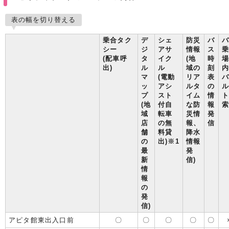
表の幅を切り替える
乗合タク
デ
シェ
防災
バ
シー
ジ
アサ
情報
ス
(配車呼
タ
イク
(地
時
出)
ル
ル
域の
刻
マ
(電動
リア
表
ッ
アシ
ルタ
の
プ
スト
イム
情
(地
付自
な防
報
域
転車
災情
発
店
の無
報、
信
舗
料貸
降水
の
出)※1
情報
最
発
新
信)
情
報
の
発
信)
アピタ館東出入口前
〇
〇
〇
〇
〇