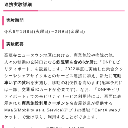
連携実験詳細
実験期間
令和6年1月9日(火曜日)～2月9日(金曜日)
実験概要
高蔵寺ニュータウン地区における、商業施設や病院の他、
人々の移動の玄関口となる
鉄道駅を含め6か所
に「DNPモビ
リティポート」を設置します。2022年度に実施した乗合タク
シーやシェアサイクルとのサービス連携に加え、新たに
電動
車いすの貸出
を実施し、移動の利便性を高めます(配車予約に
は一部、交通系ICカードが必要です)。なお、「DNPモビリ
ティポート」でのモビリティサービス利用時には、画面に表
示された
商業施設利用クーポン
を名古屋鉄道が提供する
MaaS(Mobility as a Service)アプリの機能「CentX webチ
ケット」で受け取り、利用することができます。