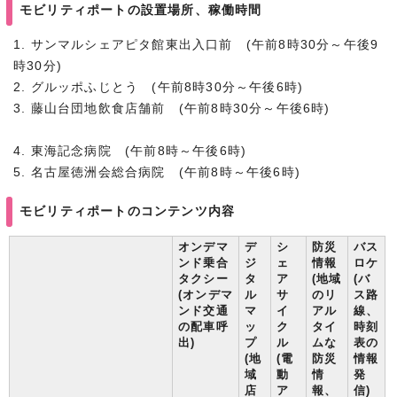
モビリティポートの設置場所、稼働時間
1. サンマルシェアピタ館東出入口前 (午前8時30分～午後9
時30分)
2. グルッポふじとう (午前8時30分～午後6時)
3. 藤山台団地飲食店舗前 (午前8時30分～午後6時)
4. 東海記念病院 (午前8時～午後6時)
5. 名古屋徳洲会総合病院 (午前8時～午後6時)
モビリティポートのコンテンツ内容
オンデマ
デ
シ
防災
バス
ンド乗合
ジ
ェ
情報
ロケ
タクシー
タ
ア
(地域
(バ
(オンデマ
ル
サ
のリ
ス路
ンド交通
マ
イ
アル
線、
の配車呼
ッ
ク
タイ
時刻
出)
プ
ル
ムな
表の
(地
(電
防災
情報
域
動
情
発
店
ア
報、
信)