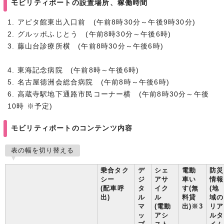
モビリティポートの設置場所、稼働時間
1. アピタ館東出入口前 (午前8時30分～午後9時30分)
2. グルッポふじとう (午前8時30分～午後6時)
3. 藤山台診療所横 (午前8時30分～午後6時)
4. 東海記念病院 (午前8時～午後6時)
5. 名古屋徳洲会総合病院 (午前8時～午後6時)
6. 高蔵寺駅地下通路市民コーナー横 (午前8時30分～午後
10時 ※予定)
モビリティポートのコンテンツ内容
表の幅を切り替える
乗合タク
デ
シェ
電動
防災
シー
ジ
アサ
車い
情報
(配車呼
タ
イク
す(無
(地
出)
ル
ル
料貸
域の
マ
(電動
出)※3
リア
ッ
アシ
ルタ