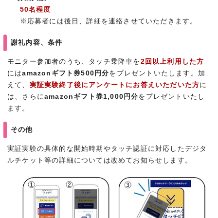
50名程度
※応募者には後日、詳細を連絡させていただきます。
謝礼内容、条件
モニター参加者のうち、タッチ乗降車を
2回以上利用した方
には
amazonギフト券500円分
をプレゼントいたします。加
えて、
実証実験終了後にアンケートにお答えいただいた方
に
は、さらに
amazonギフト券1,000円分
をプレゼントいたし
ます。
その他
実証実験の具体的な開始時期やタッチ認証に対応したデジタ
ルチケット等の詳細については改めてお知らせします。