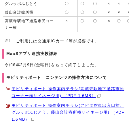
グルッポふじとう
〇
〇
〇
×
×
藤山台診療所横
〇
〇
〇
×
×
高蔵寺駅地下通路市民コー
×
〇
〇
×
〇
ナー横
※1 ご利用には交通系ICカード等が必要です。
MaaSアプリ連携実験詳細
令和6年2月9日(金曜日)をもって終了しました。
モビリティポート コンテンツの操作方法について
モビリティポート 操作案内チラシ(高蔵寺駅地下通路市民
コーナー横サイネージ用) （PDF 1.6MB）
モビリティポート 操作案内チラシ(アピタ館東出入口前、
グルッポふじとう、藤山台診療所横サイネージ用) （PDF
1.6MB）