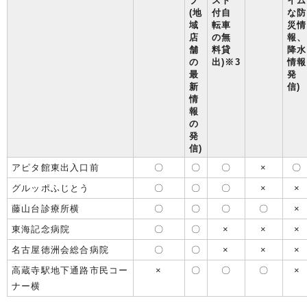
プ
スト
イム
(地
付自
な防
域
転車
災情
店
の無
報、
舗
料貸
降水
の
出)※3
情報
最
発
新
信)
情
報
の
発
信)
アピタ館東出入口前
〇
〇
〇
×
〇
グルッポふじとう
〇
〇
〇
×
×
藤山台診療所横
〇
〇
〇
〇
×
東海記念病院
〇
〇
×
×
×
名古屋徳洲会総合病院
〇
〇
×
×
×
高蔵寺駅地下通路市民コー
×
〇
〇
〇
×
ナー横