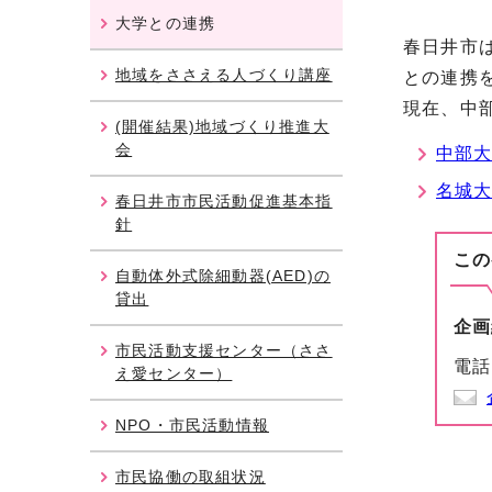
大学との連携
春日井市
地域をささえる人づくり講座
との連携
現在、中
(開催結果)地域づくり推進大
会
中部
名城
春日井市市民活動促進基本指
針
この
自動体外式除細動器(AED)の
貸出
企画
市民活動支援センター（ささ
電話
え愛センター）
NPO・市民活動情報
市民協働の取組状況