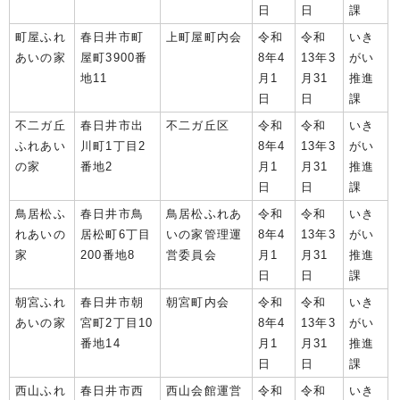
日
日
課
町屋ふれ
春日井市町
上町屋町内会
令和
令和
いき
あいの家
屋町3900番
8年4
13年3
がい
地11
月1
月31
推進
日
日
課
不二ガ丘
春日井市出
不二ガ丘区
令和
令和
いき
ふれあい
川町1丁目2
8年4
13年3
がい
の家
番地2
月1
月31
推進
日
日
課
鳥居松ふ
春日井市鳥
鳥居松ふれあ
令和
令和
いき
れあいの
居松町6丁目
いの家管理運
8年4
13年3
がい
家
200番地8
営委員会
月1
月31
推進
日
日
課
朝宮ふれ
春日井市朝
朝宮町内会
令和
令和
いき
あいの家
宮町2丁目10
8年4
13年3
がい
番地14
月1
月31
推進
日
日
課
西山ふれ
春日井市西
西山会館運営
令和
令和
いき