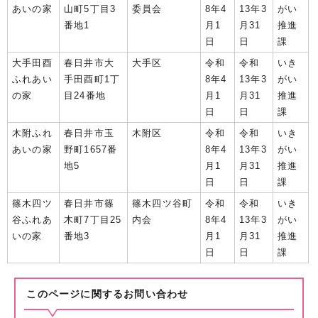
あいの家
山町5丁目3
委員会
8年4
13年3
がい
番地1
月1
月31
推進
日
日
課
大手田酉
春日井市大
大手区
令和
令和
いき
ふれあい
手田酉町1丁
8年4
13年3
がい
の家
目24番地
月1
月31
推進
日
日
課
木附ふれ
春日井市玉
木附区
令和
令和
いき
あいの家
野町1657番
8年4
13年3
がい
地5
月1
月31
推進
日
日
課
篠木四ツ
春日井市篠
篠木四ツ谷町
令和
令和
いき
谷ふれあ
木町7丁目25
内会
8年4
13年3
がい
いの家
番地3
月1
月31
推進
日
日
課
このページに関する
お問い合わせ