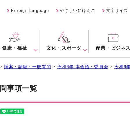
Foreign language
やさしいにほんご
文字サイズ
健康・福祉
文化・スポーツ
産業・ビジネ
>
議案・請願・一般質問
>
令和6年 本会議・委員会
>
令和6
問事項一覧