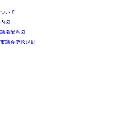
について
案内図
議議場配席図
井市議会傍聴規則