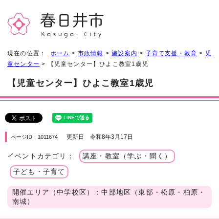
現在の位置：
ホーム
>
市政情報
>
施設案内
>
子育て支援・教育
>
児
童センター
> 【児童センター】ひよこ教室1歳児
【児童センター】ひよこ教室1歳児
更新日 令和8年3月17日
ページID 1011674
イベントカテゴリ：
講座・教室（学ぶ・聞く）
子ども・子育て
開催エリア（中学校区）：中部地区（東部・松原・柏原・
南城）