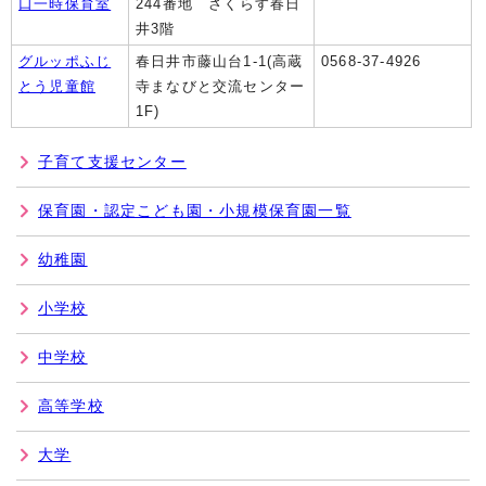
口一時保育室
244番地 さくらす春日
井3階
グルッポふじ
春日井市藤山台1‐1(高蔵
0568-37-4926
とう児童館
寺まなびと交流センター
1F)
子育て支援センター
保育園・認定こども園・小規模保育園一覧
幼稚園
小学校
中学校
高等学校
大学