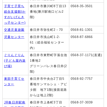
子育て子育ち
春日井市勝川町8丁目13
0568‐35‐3501
総合支援館(か
番地(勝川駅南口ビル2
すがいげんき
階)
っ子センター)
交通児童遊園
春日井市弥生町2－70
0568-81-1301
児童センター
春日井市浅山町1-2-
0568-87-6866
61（総合福祉センター
内）
ぐりんぐりん
春日井市東野町字落合池
0568-37-1171(直通)
(子ども屋内遊
1番地2
び場)
グリーンパレス春日井(2
階)
東部子育てセ
春日井市中央台2丁目5
0568-92-7757
ンター
番地サンマルシェ・アピ
タ館 地下1階(接面道路
からは地上2階)
JR春日井駅南
春日井市上条町3丁目
0568-37-3039