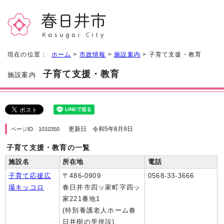
現在の位置：
ホーム
>
市政情報
>
施設案内
> 子育て支援・教育
子育て支援・教育
施設案内
更新日 令和5年8月9日
ページID 1010350
子育て支援・教育の一覧
施設名
所在地
電話
子育て応援広
〒486-0909
0568-33-3666
場キッコロ
春日井市四ッ家町字四ッ
家221番地1
(特別養護老人ホーム春
日井樹の里併設)