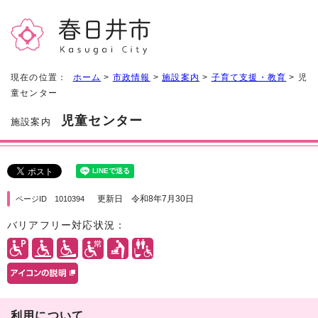
現在の位置：
ホーム
>
市政情報
>
施設案内
>
子育て支援・教育
> 児
童センター
児童センター
施設案内
更新日 令和8年7月30日
ページID 1010394
バリアフリー対応状況：
利用について