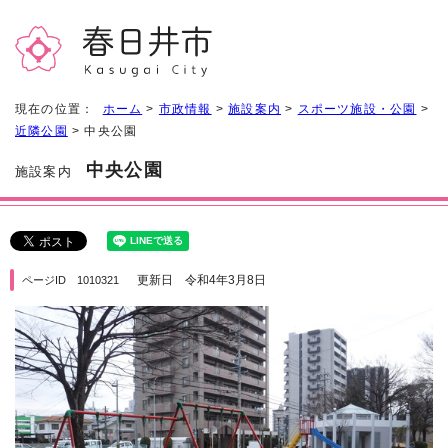
現在の位置：
ホーム
>
市政情報
>
施設案内
>
スポーツ施設・公園
>
近隣公園
> 中央公園
中央公園
施設案内
更新日 令和4年3月8日
ページID 1010321