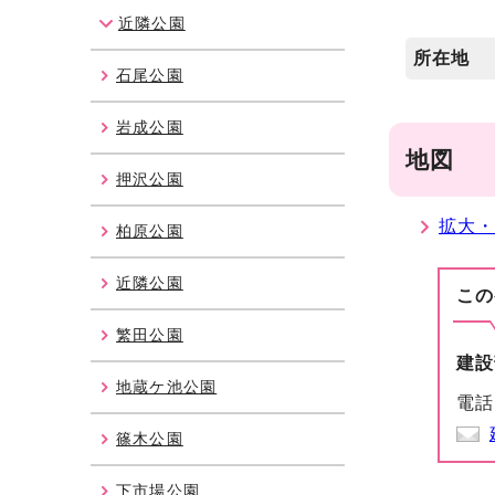
近隣公園
所在地
石尾公園
岩成公園
地図
押沢公園
拡大
柏原公園
近隣公園
この
繁田公園
建設
地蔵ケ池公園
電話
篠木公園
下市場公園