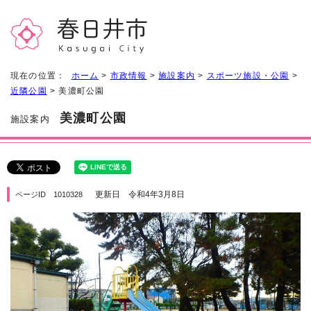
現在の位置：
ホーム
>
市政情報
>
施設案内
>
スポーツ施設・公園
>
近隣公園
> 美濃町公園
美濃町公園
施設案内
更新日 令和4年3月8日
ページID 1010328