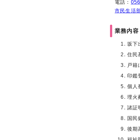
電話：
056
市民生活
業務内容
坂下
住民
戸籍
印鑑
個人
埋火
諸証
国民
後期
福祉