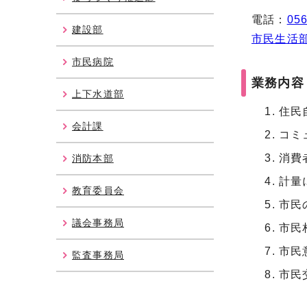
電話：
056
建設部
市民生活
市民病院
業務内容
上下水道部
住民
会計課
コミ
消費
消防本部
計量
教育委員会
市民
議会事務局
市民
市民
監査事務局
市民