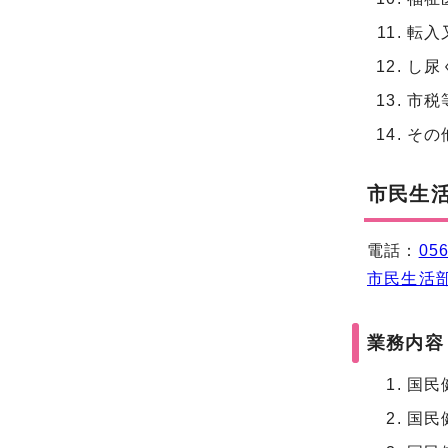
転入
し尿
市税
その
市民生
電話：
056
市民生活
業務内容
国民
国民