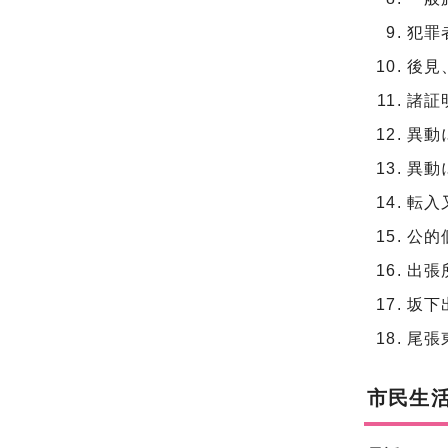
犯罪
後見
諸証
異動
異動
転入
公的
出張
坂下
尾張
市民生