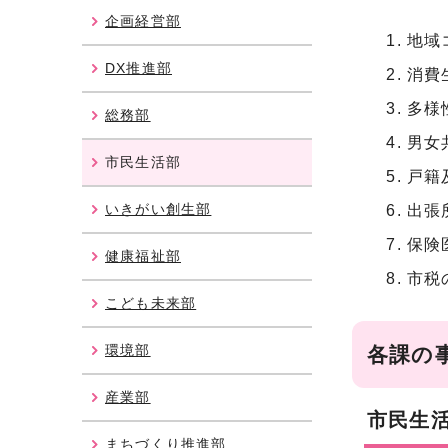
企画経営部
地域
DX推進部
消費
多様
総務部
男女
市民生活部
戸籍
いきがい創生部
出張
保険
健康福祉部
市税
こども未来部
環境部
各課の
産業部
市民生
まちづくり推進部