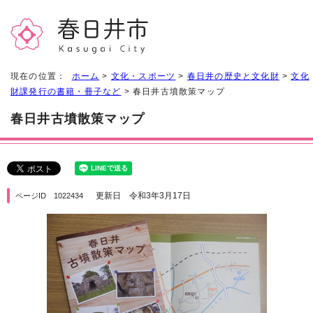
現在の位置：
ホーム
>
文化・スポーツ
>
春日井の歴史と文化財
>
文化
財課発行の書籍・冊子など
> 春日井古墳散策マップ
春日井古墳散策マップ
更新日 令和3年3月17日
ページID 1022434