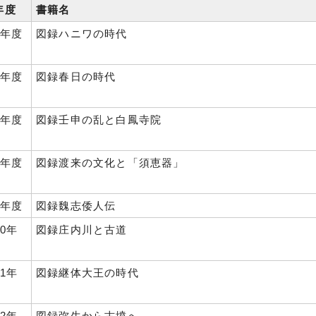
年度
書籍名
3年度
図録ハニワの時代
5年度
図録春日の時代
7年度
図録壬申の乱と白鳳寺院
8年度
図録渡来の文化と「須恵器」
9年度
図録魏志倭人伝
0年
図録庄内川と古道
1年
図録継体大王の時代
2年
図録弥生から古墳へ