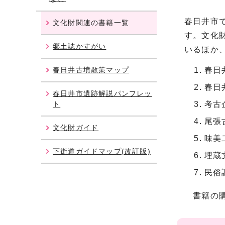
春日井市
文化財関連の書籍一覧
す。文化
郷土誌かすがい
いるほか
春日井古墳散策マップ
春日
春日
春日井市遺跡解説パンフレッ
ト
考古
尾張
文化財ガイド
味美
下街道ガイドマップ(改訂版)
埋蔵
民俗
書籍の購