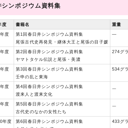
日井シンポジウム資料集
年度
書籍名
重量
5年度
第1回春日井シンポジウム資料集
―
尾張古代史再発見・継体大王と尾張の目子媛
6年度
第2回春日井シンポジウム資料集
274グ
ヤマトタケル伝説と尾張・美濃
7年度
第3回春日井シンポジウム資料集
534グ
壬申の乱と東海
8年度
第4回春日井シンポジウム資料集
￣
渡来人と渡来文化
9年度
第5回春日井シンポジウム資料集
￣
古代史のなかの女性たち
0年度
第6回春日井シンポジウム資料集
433グ