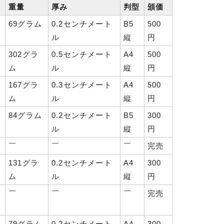
重量
厚み
判型
頒価
69グラム
0.2センチメート
B5
500
ル
縦
円
302グラ
0.5センチメート
A4
500
ム
ル
縦
円
167グラ
0.3センチメート
A4
500
ム
ル
縦
円
84グラム
0.2センチメート
B5
300
ル
縦
円
￣
￣
￣
完売
131グラ
0.2センチメート
A4
300
ム
ル
縦
円
￣
￣
￣
完売
79グラム
0.2センチメート
A4
300