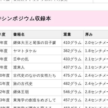
日井シンポジウム収録本
年度
書籍名
重量
厚み
6年度
継体大王と尾張の目子媛
410グラム
2.0センチ
7年度
ヤマトタケル
362グラム
1.8センチ
8年度
壬申の乱
433グラム
2.1センチ
9年度
渡来人
437グラム
2.1センチ
0年度
古代史のなかの女性たち
475グラム
2.4センチ
1年度
旅の古代史
482グラム
2.4センチ
2年度
継体王朝
546グラム
2.8センチ
3年度
東海学の創造をめざして
457グラム
2.4センチ