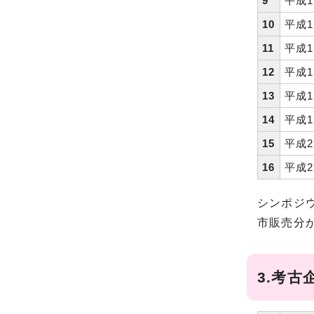
9
平成1
10
平成1
11
平成1
12
平成1
13
平成1
14
平成1
15
平成2
16
平成2
シンポジ
市販売分
3.考古