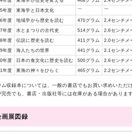
4年度
東海学が歴史を変える
468グラム
2.4センチ
5年度
東海学と日本文化
￣
￣
6年度
地域学から歴史を読む
470グラム
2.4センチ
7年度
水とまつりの古代史
514グラム
2.6センチ
8年度
伝説に歴史を読む
411グラム
2.0センチ
9年度
海人たちの世界
441グラム
2.1センチ
0年度
日本の食文化に歴史を読む
500グラム
2.6センチ
1年度
東海の神々をひらく
465グラム
2.2センチ
ウム収録本については、一般の書店でもお買い求めいただ
が完売でも、書店・出版社等には在庫がある場合がありま
企画展図録