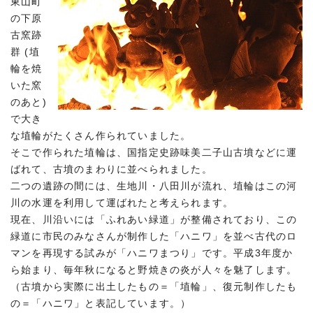
東山町
の下原
古窯跡
群 (埴
輪を焼
いた窯
のあと)
で大き
な埴輪がたくさん作られていました。
そこで作られた埴輪は、国指定史跡味美二子山古墳などに運
ばれて、古墳のまわりに並べられました。
二つの遺跡の間には、生地川・八田川が流れ、埴輪はこの河
川の水運を利用して運ばれたと考えられます。
現在、川沿いには「ふれあい緑道」が整備されており、この
緑道に市民のみなさんが制作した「ハニワ」を並べ古代のロ
マンを再現する試みが「ハニワまつり」です。平成3年度か
ら始まり、毎年秋になると野焼きの炎が人々を魅了します。
（古墳から実際に出土したもの＝「埴輪」、復元制作したも
の＝「ハニワ」と表記しています。）