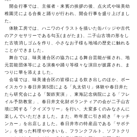
開会行事では、主催者・来賓の挨拶の後、点火式や味美幼
稚園児による合奏と踊りが行われ、開会行事を盛り上げまし
た。
体験工房では、ハニワのイラストを描いた缶バッジや古代
のアクセサリーである勾玉(まがたま)、二子山古墳の形をし
た古墳消しゴムを作り、小さなお子様も地域の歴史に触れる
ことができました。
舞台では、味美連合区の協力による舞台芸能が催され、地
元芸能団体等による演奏や踊り等様々な演目が披露され、ま
つりに華を添えました。
会場では、味美連合区の皆様による炊き出しのほか、ボー
イスカウト春日井第5団による「丸太切り」体験や春日井た
たら研究会による「製鉄実演」、東海記念病院による「フレ
イル予防教室」、春日井文化財ボランティアの会が二子山古
墳に関する「クイズラリー」を行い、大変多くのみなさんに
楽しんでいただきました。また、昨年度に引き続き「キッチ
ンカー」を出店しました。春日井市の特産品である「サボテ
ン」を使った料理ややきいも、フランクフルト、ソフトクリ