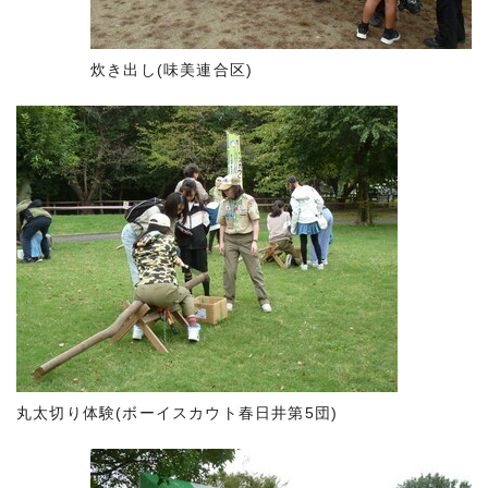
炊き出し(味美連合区)
丸太切り体験(ボーイスカウト春日井第5団)