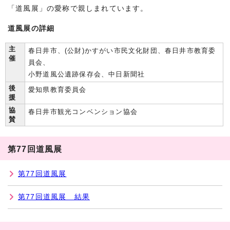
「道風展」の愛称で親しまれています。
道風展の詳細
主
春日井市、(公財)かすがい市民文化財団、春日井市教育委
催
員会、
小野道風公遺跡保存会、中日新聞社
後
愛知県教育委員会
援
協
春日井市観光コンベンション協会
賛
第77回道風展
第77回道風展
第77回道風展 結果