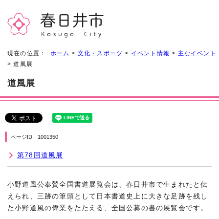
現在の位置：
ホーム
>
文化・スポーツ
>
イベント情報
>
主なイベント
> 道風展
道風展
ページID 1001350
第78回道風展
小野道風公奉賛全国書道展覧会は、春日井市で生まれたと伝
えられ、三跡の筆頭として日本書道史上に大きな足跡を残し
た小野道風の偉業をたたえる、全国公募の書の展覧会です。