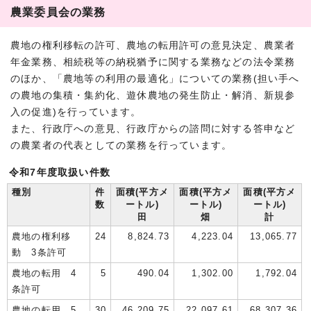
農業委員会の業務
農地の権利移転の許可、農地の転用許可の意見決定、農業者
年金業務、相続税等の納税猶予に関する業務などの法令業務
のほか、「農地等の利用の最適化」についての業務(担い手へ
の農地の集積・集約化、遊休農地の発生防止・解消、新規参
入の促進)を行っています。
また、行政庁への意見、行政庁からの諮問に対する答申など
の農業者の代表としての業務を行っています。
令和7年度取扱い件数
種別
件
面積(平方メ
面積(平方メ
面積(平方メ
数
ートル)
ートル)
ートル)
田
畑
計
農地の権利移
24
8,824.73
4,223.04
13,065.77
動 3条許可
農地の転用 4
5
490.04
1,302.00
1,792.04
条許可
農地の転用 5
30
46,209.75
22,097.61
68,307.36