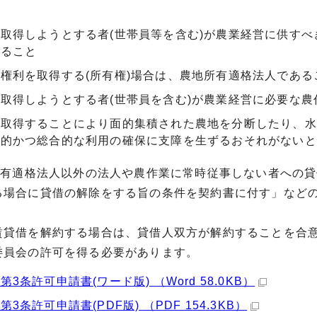
取得しようとする者(世帯員等を含む)が農業経営に供す
れること
権利を取得する(所有権)場合は、農地所有適格法人であるこ
取得しようとする者(世帯員を含む)が農業経営に必要な農
を取得することにより面的集積された農地を分断したり、水
率的かつ総合的な利用の確保に支障を生ずるおそれがないと
地所有適格法人以外の法人や農作業に常時従事しない者への
る場合に貸借の解除をする旨の条件を契約書に付す」など
貸借を解約する場合は、貸借人双方が解約することを合意
委員会の許可を得る必要があります。
第3条許可申請書(ワード版) （Word 58.0KB）
第3条許可申請書(PDF版) （PDF 154.3KB）