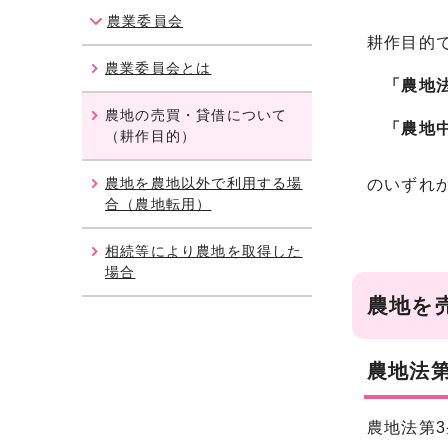
農業委員会
耕作目的
農業委員会とは
「農地法
農地の売買・貸借について
「農地中
（耕作目的）
農地を農地以外で利用する場
のいずれ
合（農地転用）
相続等により農地を取得した
場合
農地を
農地法第
農地法第