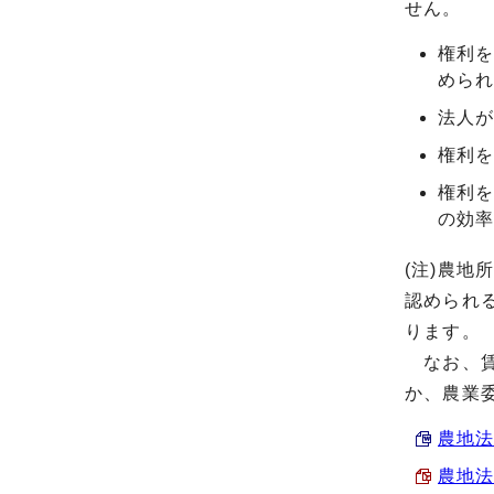
せん。
権利を
めら
法人が
権利を
権利
の効
(注)農
認められ
ります。
なお、賃
か、農業
農地法
農地法