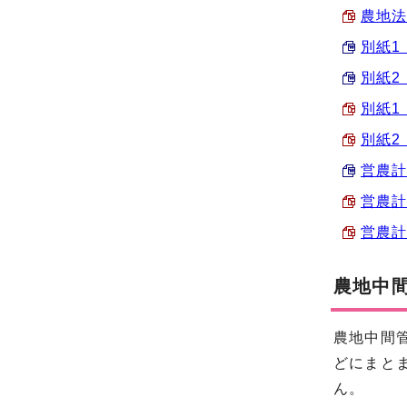
農地法
別紙1
別紙2
別紙1
別紙2
営農計画
営農計画
営農計画
農地中
農地中間
どにまと
ん。