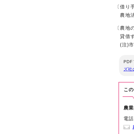
〔借り手
農地法第
〔農地の
貸借する
(注)市
PD
ズ社
この
農業
電話