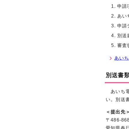
申請
あい
申請
別送
審査
あいち
別送書
あいち電子
い。別送書
＜提出先
〒486-86
愛知県春日