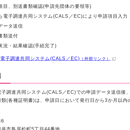
項目、別送書類確認(申請先団体の要領等)
ち電子調達共同システム(CALS／EC)により申請項目入力
データ送信
書類送付
状況・結果確認(手続完了)
電子調達共同システム(CALS／EC)
（外部リンク）
類
調達共同システム(CALS／EC)での申請データ送信後、
類(各種証明書)は、申請日において発行日から3か月以内
＞
86
井市鳥居松町5丁目44番地