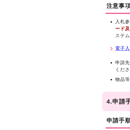
注意事
入札
ード及
ステ
電子
申請
くだ
物品等
4.申請
申請手