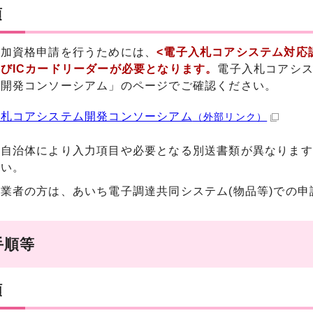
項
参加資格申請を行うためには、
<電子入札コアシステム対応認
びICカードリーダーが必要となります。
電子入札コアシ
ム開発コンソーシアム」のページでご確認ください。
入札コアシステム開発コンソーシアム
（外部リンク）
先自治体により入力項目や必要となる別送書類が異なります
さい。
業者の方は、あいち電子調達共同システム(物品等)での
手順等
順