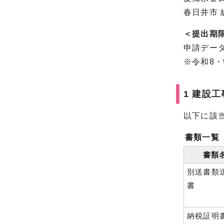
春日井市 
＜提出期
申請デー
※令和8・
1 建設
以下に該
書類一覧
書類
別送書類
書
納税証明書