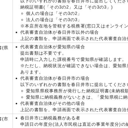
以下のいずれかの書類を春日井市に提出してくださ
納税証明書(「その3の2」又は「その3の3」)
個人の場合は「その3の2」
法人の場合は「その3の3」
※本店所在地を管轄する税務署(窓口又はオンライン
代表審査自治体が春日井市以外の場合
上記の書類を、申請画面で表示された代表審査自治
代表審査自治体が愛知県の場合
(県
提出書類は不要です。
申請時に入力した課税番号で愛知県が確認します。
※ただし、納税状況が確認できない場合は、愛知県
あります。
代表審査自治体が春日井市の場合
以下のいずれかの書類を春日井市に提出してくださ
愛知県県税事務所が発行した納税証明書(未納税
愛知県に納税義務がないときは、「愛知県税に納
代表審査自治体がその他の場合
上記の書類を、申請画面で表示された代表審査自治
春日井市に納税義務がある者
(市
申請日の年度分(法人市民税は直近の事業年度分)