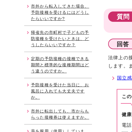
市外から転入してきた場合、
予防接種を受けるにはどうし
質問
たらいいですか?
帰省先の市町村で子どもの予
防接種を受けたいときは、ど
回答
うしたらいいですか？
法律上の
定期の予防接種の接種できる
期間と標準的な接種期間はど
します。
う違うのですか。
国立
予防接種を受けた当日に、お
風呂に入れても大丈夫です
この
か。
市外に転出しても、市からも
健康
らった接種券は使えますか。
電話
薬を服用（使用）していま