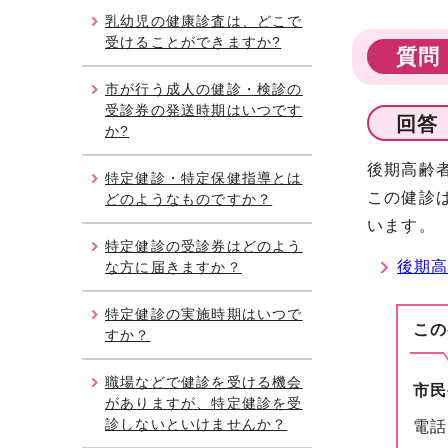
乳幼児の健康診査は、どこで
受けることができますか?
質問
市が行う成人の健診・検診の
受診券の発送時期はいつです
回答
か?
後期高齢
特定健診・特定保健指導とは
この健診
どのようなものですか？
います。
特定健診の受診券はどのよう
後期
な方に届きますか？
特定健診の実施時期はいつで
この
すか？
職場などで健診を受ける機会
市民
がありますが、特定健診を受
診しないといけませんか？
電話