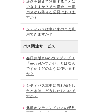
終点を越えて利用することは
できますか？その場合、一度
バスから降りる必要はありま
すか？
シティバスは車いすのまま利
用できますか？
バス関連サービス
春日井版MaaSウェブアプリ
「move!かすがい」とはなん
ですか？どのように使います
か？
シティバス車中に忘れ物をし
たときは、どうしたらいいで
すか？
北部オンデマンドバスの予約