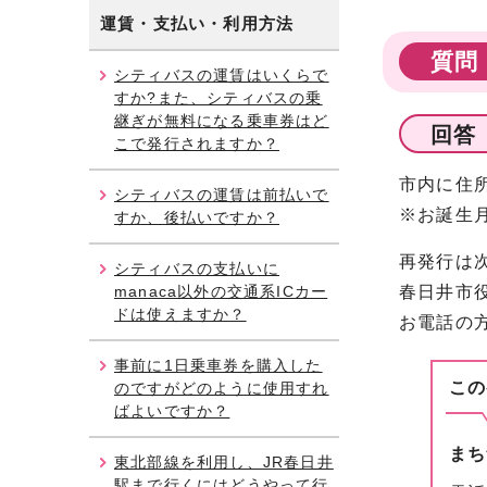
運賃・支払い・利用方法
質問
シティバスの運賃はいくらで
すか?また、シティバスの乗
継ぎが無料になる乗車券はど
回答
こで発行されますか？
市内に住
シティバスの運賃は前払いで
※お誕生
すか、後払いですか？
再発行は
シティバスの支払いに
manaca以外の交通系ICカー
春日井市
ドは使えますか？
お電話の
事前に1日乗車券を購入した
この
のですがどのように使用すれ
ばよいですか？
まち
東北部線を利用し、JR春日井
駅まで行くにはどうやって行