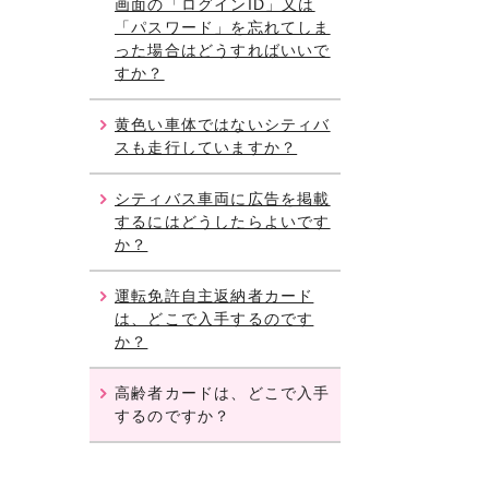
画面の「ログインID」又は
「パスワード」を忘れてしま
った場合はどうすればいいで
すか？
黄色い車体ではないシティバ
スも走行していますか？
シティバス車両に広告を掲載
するにはどうしたらよいです
か？
運転免許自主返納者カード
は、どこで入手するのです
か？
高齢者カードは、どこで入手
するのですか？