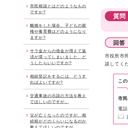
市民相談とはどのようなもの
ですか?
質問
離婚をした場合、子どもの親
権や養育費はどのようになり
ますか?
回答
サラ金からの借金が増えて返
市役所市
済が滞ってしまいました。ど
うしたらいいですか?
談してく
相続登記をするには、どうす
この
ればよいですか?
交通事故の示談の方法を教え
市民
てほしいのですが。
電話
父が亡くなったのですが、相
続税がどのくらいになるのか
教えてほしいのですが。