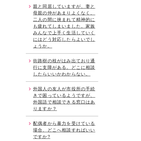
親と同居していますが、妻と
母親の仲があまりよくなく、
二人の間に挟まれて精神的に
も疲れてしまいました。家族
みんなで上手く生活していく
にはどう対応したらよいでし
ょうか。
街路樹の枝がはみ出ており通
行に支障がある。どこに相談
したらいいかわからない。
外国人の友人が市役所の手続
きで困っているようですが、
外国語で相談できる窓口はあ
りますか？
配偶者から暴力を受けている
場合、どこへ相談すればいい
ですか?