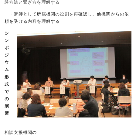
談方法と繋ぎ方を理解する
・講師として所属機関の役割を再確認し、他機関からの依
頼を受ける内容を理解する
シ
ン
ポ
ジ
ウ
ム
形
式
で
の
演
習
相談支援機関の