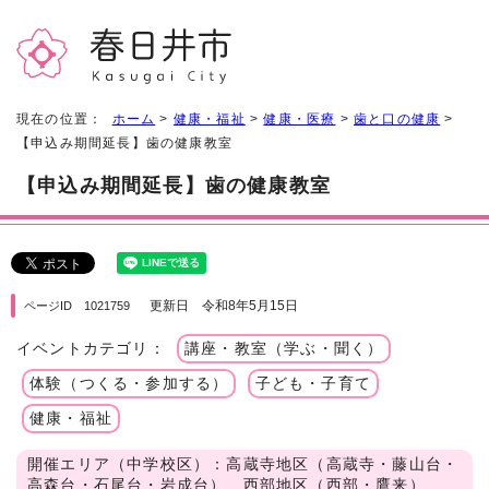
現在の位置：
ホーム
>
健康・福祉
>
健康・医療
>
歯と口の健康
>
【申込み期間延長】歯の健康教室
【申込み期間延長】歯の健康教室
更新日 令和8年5月15日
ページID 1021759
イベントカテゴリ：
講座・教室（学ぶ・聞く）
体験（つくる・参加する）
子ども・子育て
健康・福祉
開催エリア（中学校区）：高蔵寺地区（高蔵寺・藤山台・
高森台・石尾台・岩成台）、西部地区（西部・鷹来）