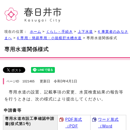
現在の位置：
ホーム
>
くらし・手続き
>
上下水道
>
4 事業者のみなさ
まへ
>
4 専用・簡易専用・小規模貯水槽水道
> 専用水道関係様式
専用水道関係様式
更新日 令和3年4月1日
ページID 1021465
専用水道の設置、記載事項の変更、水質検査結果の報告等
を行うときは、次の様式により提出してください。
申請書等
専用水道布設工事確認申請
PDF形式
ワード形式
書(様式第1号)
（PDF
（Word