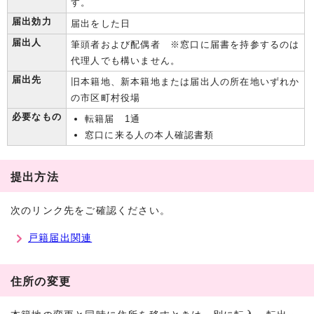
す。
届出効力
届出をした日
届出人
筆頭者および配偶者 ※窓口に届書を持参するのは
代理人でも構いません。
届出先
旧本籍地、新本籍地または届出人の所在地いずれか
の市区町村役場
必要なもの
転籍届 1通
窓口に来る人の本人確認書類
提出方法
次のリンク先をご確認ください。
戸籍届出関連
住所の変更