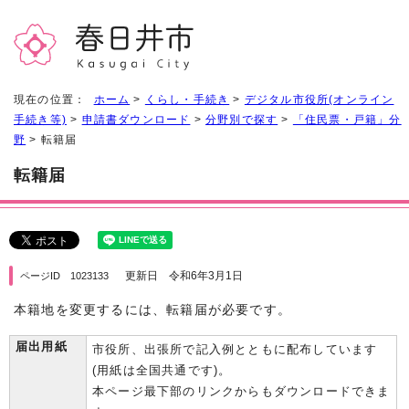
現在の位置：
ホーム
>
くらし・手続き
>
デジタル市役所(オンライン
手続き等)
>
申請書ダウンロード
>
分野別で探す
>
「住民票・戸籍」分
野
> 転籍届
転籍届
更新日 令和6年3月1日
ページID 1023133
本籍地を変更するには、転籍届が必要です。
届出用紙
市役所、出張所で記入例とともに配布しています
(用紙は全国共通です)。
本ページ最下部のリンクからもダウンロードできま