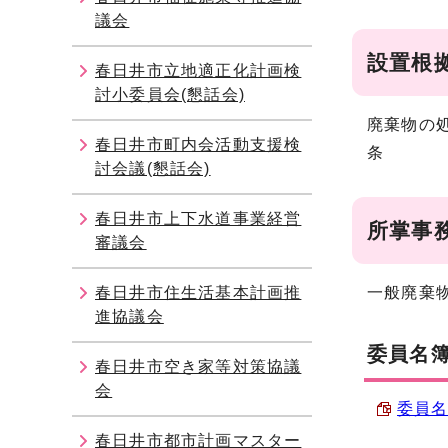
議会
設置根
春日井市立地適正化計画検
討小委員会(懇話会)
廃棄物の
春日井市町内会活動支援検
条
討会議(懇話会)
春日井市上下水道事業経営
所掌事
審議会
春日井市住生活基本計画推
一般廃棄
進協議会
委員名
春日井市空き家等対策協議
会
委員名簿
春日井市都市計画マスター