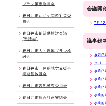
プラン策定委員会
会議開
春日井市いじめ問題対策委
員会
7月2
春日井市部活動検討会議
(懇話会)
議事録
春日井市人・農地プラン検
令和7
討会
クリー
春日井市一体的就労支援事
令和7
業運営協議会
令和7
春日井市表彰審査委員会
令和7
令和6
春日井市総合計画審議会
令和6