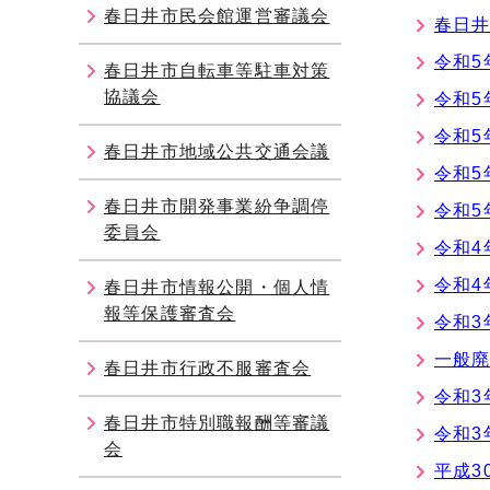
春日井市民会館運営審議会
春日井
令和5
春日井市自転車等駐車対策
協議会
令和5
令和5
春日井市地域公共交通会議
令和5
春日井市開発事業紛争調停
令和5
委員会
令和4
令和4
春日井市情報公開・個人情
報等保護審査会
令和3
一般廃
春日井市行政不服審査会
令和3
春日井市特別職報酬等審議
令和3
会
平成3