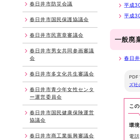
春日井市防災会議
平成3
平成3
春日井市国民保護協議会
春日井市民憲章審議会
一般廃
春日井市男女共同参画審議
会
春日
春日井市多文化共生審議会
PD
ズ社
春日井市青少年女性センタ
ー運営委員会
この
春日井市国民健康保険運営
協議会
環境
春日井市商工業振興審議会
電話