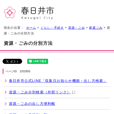
現在の位置：
ホーム
>
くらし・手続き
>
資源・ごみ
>
家庭ごみ
> 資
源・ごみの分別方法
資源・ごみの分別方法
ページID 1032855
春日井市公式LINE「収集日お知らせ機能・出し方検索」
資源・ごみ分別検索
（外部リンク）
資源・ごみの出し方便利帳