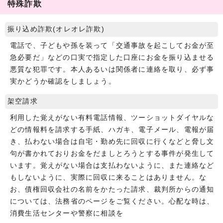
特殊詐欺
振り込め詐欺(オレオレ詐欺)
電話で、子どもや孫を装って「交通事故を起こしてお金が至
急必要だ」などの口実で指定した口座にお金を振り込ませる
悪質な犯罪です。本人あるいは関係者に連絡を取り、必ず事
実かどうか確認をしましょう。
架空請求
利用した覚えがない有料電話情報、ツーショットダイヤルな
どの情報料を請求する手紙、ハガキ、電子メール、電報が届
き、払わない場合は自宅・勤め先に回収に行くなどと脅し文
句が書かれておりお金をだましとろうとする事件が発生して
います。覚えがない場合は支払わないように、また連絡など
もしないように、実際に回収に来ることはありません。な
お、債権回収会社の名前をかたった請求、裁判所からの通知
については、法務省のページをご覧ください。心配な時は、
消費生活センターや警察に相談を