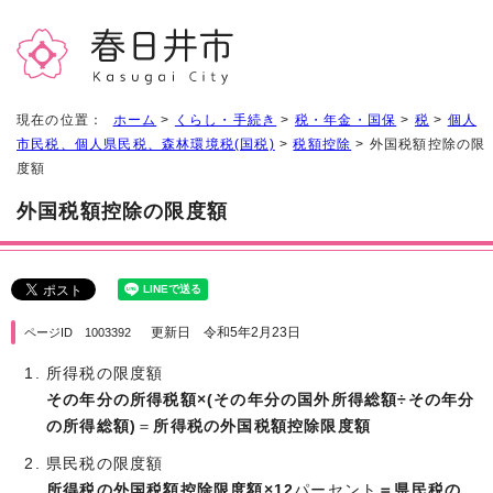
現在の位置：
ホーム
>
くらし・手続き
>
税・年金・国保
>
税
>
個人
市民税、個人県民税、森林環境税(国税)
>
税額控除
> 外国税額控除の限
度額
外国税額控除の限度額
更新日 令和5年2月23日
ページID 1003392
所得税の限度額
その年分の所得税額×(その年分の国外所得総額÷その年分
の所得総額)
＝
所得税の外国税額控除限度額
県民税の限度額
所得税の外国税額控除限度額×12
パーセント
＝県民税の