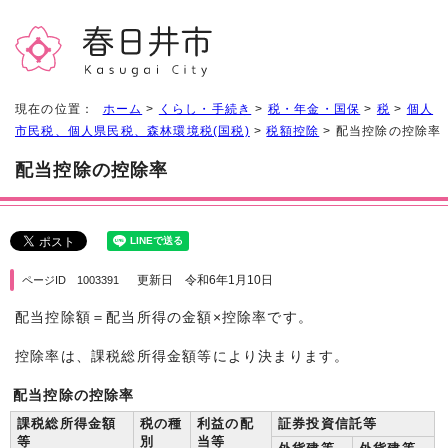
現在の位置：
ホーム
>
くらし・手続き
>
税・年金・国保
>
税
>
個人
市民税、個人県民税、森林環境税(国税)
>
税額控除
> 配当控除の控除率
配当控除の控除率
更新日 令和6年1月10日
ページID 1003391
配当控除額＝配当所得の金額×控除率です。
控除率は、課税総所得金額等により決まります。
配当控除の控除率
課税総所得金額
税の種
利益の配
証券投資信託等
等
別
当等