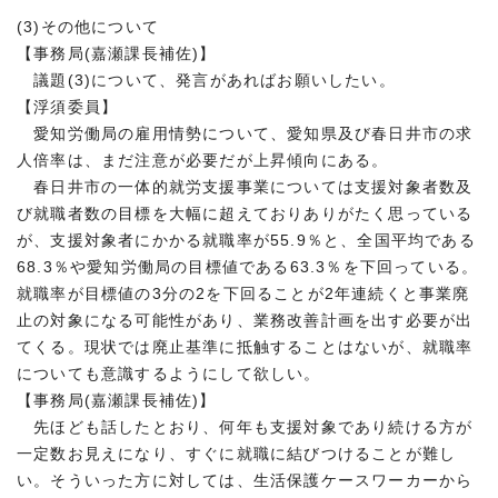
(3)その他について
【事務局(嘉瀬課長補佐)】
議題(3)について、発言があればお願いしたい。
【浮須委員】
愛知労働局の雇用情勢について、愛知県及び春日井市の求
人倍率は、まだ注意が必要だが上昇傾向にある。
春日井市の一体的就労支援事業については支援対象者数及
び就職者数の目標を大幅に超えておりありがたく思っている
が、支援対象者にかかる就職率が55.9％と、全国平均である
68.3％や愛知労働局の目標値である63.3％を下回っている。
就職率が目標値の3分の2を下回ることが2年連続くと事業廃
止の対象になる可能性があり、業務改善計画を出す必要が出
てくる。現状では廃止基準に抵触することはないが、就職率
についても意識するようにして欲しい。
【事務局(嘉瀬課長補佐)】
先ほども話したとおり、何年も支援対象であり続ける方が
一定数お見えになり、すぐに就職に結びつけることが難し
い。そういった方に対しては、生活保護ケースワーカーから