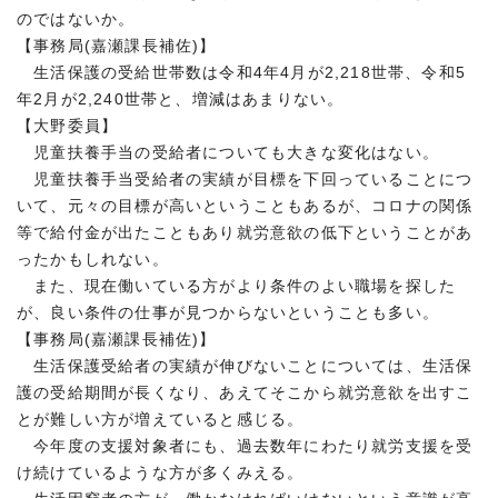
のではないか。
【事務局(嘉瀬課長補佐)】
生活保護の受給世帯数は令和4年4月が2,218世帯、令和5
年2月が2,240世帯と、増減はあまりない。
【大野委員】
児童扶養手当の受給者についても大きな変化はない。
児童扶養手当受給者の実績が目標を下回っていることにつ
いて、元々の目標が高いということもあるが、コロナの関係
等で給付金が出たこともあり就労意欲の低下ということがあ
ったかもしれない。
また、現在働いている方がより条件のよい職場を探した
が、良い条件の仕事が見つからないということも多い。
【事務局(嘉瀬課長補佐)】
生活保護受給者の実績が伸びないことについては、生活保
護の受給期間が長くなり、あえてそこから就労意欲を出すこ
とが難しい方が増えていると感じる。
今年度の支援対象者にも、過去数年にわたり就労支援を受
け続けているような方が多くみえる。