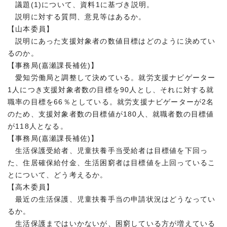
議題(1)について、資料1に基づき説明。
説明に対する質問、意見等はあるか。
【山本委員】
説明にあった支援対象者の数値目標はどのように決めてい
るのか。
【事務局(嘉瀬課長補佐)】
愛知労働局と調整して決めている。就労支援ナビゲーター
1人につき支援対象者数の目標を90人とし、それに対する就
職率の目標を66％としている。就労支援ナビゲーターが2名
のため、支援対象者数の目標値が180人、就職者数の目標値
が118人となる。
【事務局(嘉瀬課長補佐)】
生活保護受給者、児童扶養手当受給者は目標値を下回っ
た、住居確保給付金、生活困窮者は目標値を上回っているこ
とについて、どう考えるか。
【高木委員】
最近の生活保護、児童扶養手当の申請状況はどうなってい
るか。
生活保護まではいかないが、困窮している方が増えている