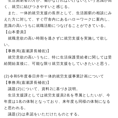
生活困窮者の方が、働かなければいけないという意識が高
く、就労に結びつきやすいと感じる。
また、一体的就労支援の長所として、生活困窮の相談にみ
えた方に対して、すぐ庁舎内にあるハローワークに案内し、
意識の高いうちに就職活動につなげることができている。
【山本委員】
就職意欲の高い時期を逃さずに就労支援を実施して欲し
い。
【事務局(嘉瀬課長補佐)】
就労意欲の高いうちに、特に生活保護受給者に関しては受
給開始直後に、可能な限り就労支援をしていきたいと思う。
(2)令和5年度春日井市一体的就労支援事業計画について
【事務局(嘉瀬課長補佐)】
議題(2)について、資料2に基づき説明。
生活支援課としては就労支援員2名を専属としたいが、今
年度は1名の体制となっており、来年度も同様の体制になる
と思われる。
議題(2)は承認をいただけたものとする。