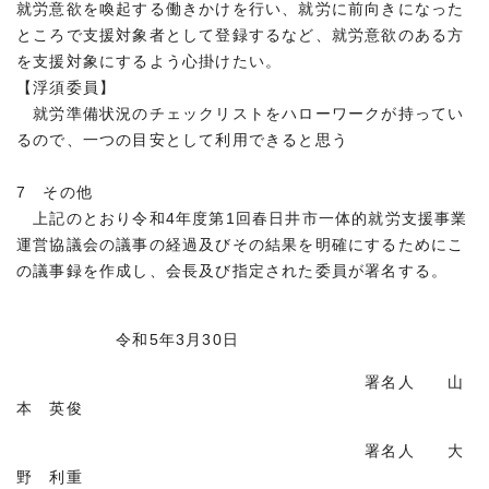
就労意欲を喚起する働きかけを行い、就労に前向きになった
ところで支援対象者として登録するなど、就労意欲のある方
を支援対象にするよう心掛けたい。
【浮須委員】
就労準備状況のチェックリストをハローワークが持ってい
るので、一つの目安として利用できると思う
7 その他
上記のとおり令和4年度第1回春日井市一体的就労支援事業
運営協議会の議事の経過及びその結果を明確にするためにこ
の議事録を作成し、会長及び指定された委員が署名する。
令和5年3月30日
署名人 山
本 英俊
署名人 大
野 利重