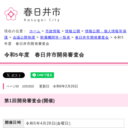
現在の位置：
ホーム
>
市政情報
>
情報公開
>
情報公開・個人情報等保
護
>
会議公開制度
>
附属機関等一覧表
>
春日井市開発審査会
> 令和5
年度 春日井市開発審査会
令和5年度 春日井市開発審査会
更新日 令和6年2月26日
ページID 1031502
第1回開発審査会(開催)
開催日時
令和5年4月28日(金曜日)