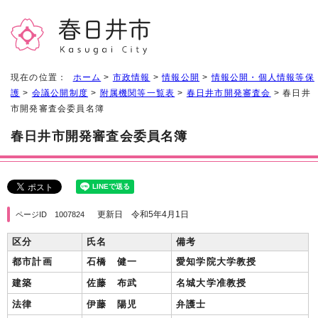
現在の位置：
ホーム
>
市政情報
>
情報公開
>
情報公開・個人情報等保
護
>
会議公開制度
>
附属機関等一覧表
>
春日井市開発審査会
> 春日井
市開発審査会委員名簿
春日井市開発審査会委員名簿
更新日 令和5年4月1日
ページID 1007824
区分
氏名
備考
都市計画
石橋 健一
愛知学院大学教授
建築
佐藤 布武
名城大学准教授
法律
伊藤 陽児
弁護士