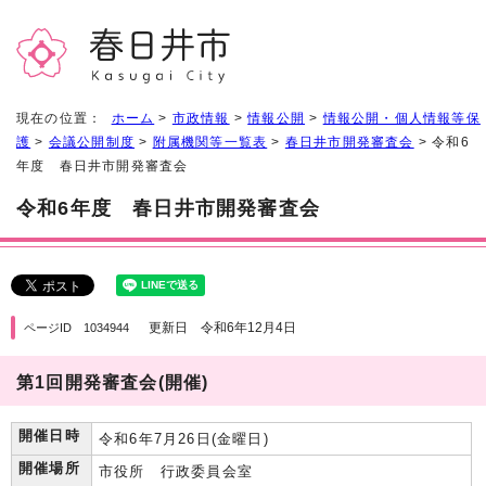
現在の位置：
ホーム
>
市政情報
>
情報公開
>
情報公開・個人情報等保
護
>
会議公開制度
>
附属機関等一覧表
>
春日井市開発審査会
> 令和6
年度 春日井市開発審査会
令和6年度 春日井市開発審査会
更新日 令和6年12月4日
ページID 1034944
第1回開発審査会(開催)
開催日時
令和6年7月26日(金曜日)
開催場所
市役所 行政委員会室